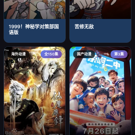
1999！神秘学对策部国
苦修无敌
语版
海外动漫
全150集
国产动漫
第3集