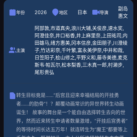
副岛
2026
日本
年份
地区
导演
惠文
阿部敦,市道真央,浪川大辅,关俊彦,速水奖,
阿澄佳奈,井口裕香,井上麻里奈,上田祐司,内
田雄马,绪方惠美,冈本信彦,金田朋子,川澄绫
子,竹达彩奈,千叶繁,富永美伊奈,中井和哉,
主演
日笠阳子,桧山修之,平野义和,藤寺美德,麦克
斯韦·帕瓦尔,松本梨香,三木真一郎,村濑步,
尾形贵弘
转生目标竟是……“后宫且迎来幸福结局的开挂勇
者……的肋骨”！？颠覆动画常识的异世界转生动画
诞生！ 故事的舞台是一个能自由选择转生去向的世
界，然而近来转生申请者数量激增，“开挂后宫勇者”
的等待时间长达五万年！就连转生为“魔王”都要等上