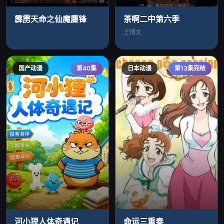
霹雳天命之仙魔鏖锋
茶啊二中第六季
王博文
国产动漫
第40集
日本动漫
第13集完结
河小狸人体奇遇记
命运三重奏