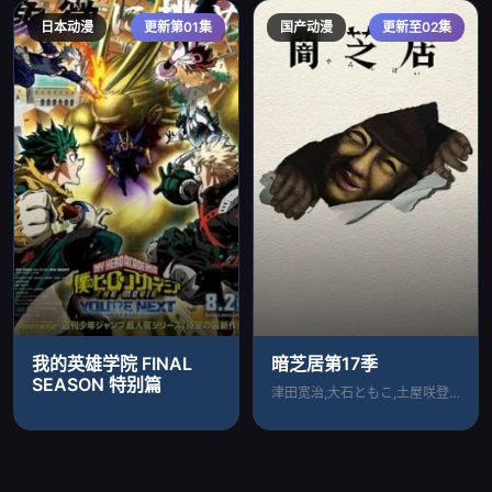
日本动漫
更新第01集
国产动漫
更新至02集
我的英雄学院 FINAL
暗芝居第17季
SEASON 特别篇
津田宽治,大石ともこ,土屋咲登子,篠田谅