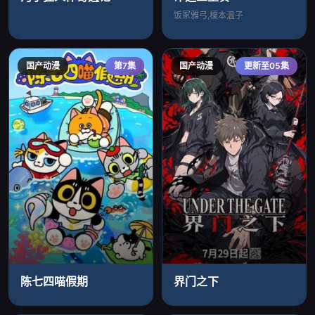
饭冢雅弓,榎本温子
国产动漫
第7集
国产动漫
更新至05集
陈七四喵假期
界门之下