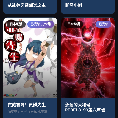
从乱葬岗到幽冥之主
聊斋小剧
日本动漫
已完结 共22集
日本动漫
已完结
真的有呀！灵媒先生
永远的大和号
REBEL3199第六章碧蓝
加藤英美里,松来未祐,水原薰
迷宫