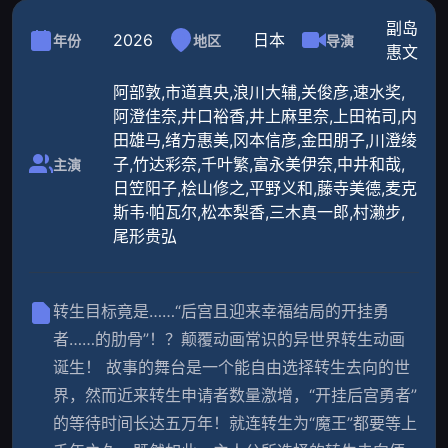
副岛
2026
日本
年份
地区
导演
惠文
阿部敦,市道真央,浪川大辅,关俊彦,速水奖,
阿澄佳奈,井口裕香,井上麻里奈,上田祐司,内
田雄马,绪方惠美,冈本信彦,金田朋子,川澄绫
子,竹达彩奈,千叶繁,富永美伊奈,中井和哉,
主演
日笠阳子,桧山修之,平野义和,藤寺美德,麦克
斯韦·帕瓦尔,松本梨香,三木真一郎,村濑步,
尾形贵弘
转生目标竟是……“后宫且迎来幸福结局的开挂勇
者……的肋骨”！？颠覆动画常识的异世界转生动画
诞生！ 故事的舞台是一个能自由选择转生去向的世
界，然而近来转生申请者数量激增，“开挂后宫勇者”
的等待时间长达五万年！就连转生为“魔王”都要等上