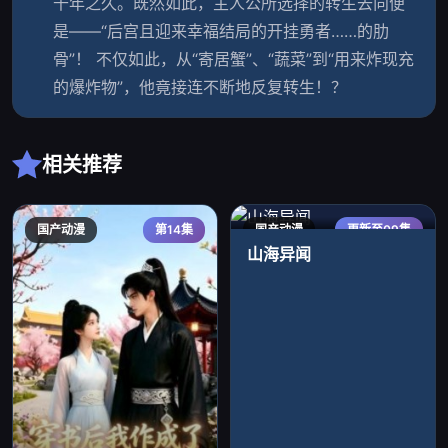
千年之久。既然如此，主人公所选择的转生去向便
是——“后宫且迎来幸福结局的开挂勇者……的肋
骨”！ 不仅如此，从“寄居蟹”、“蔬菜”到“用来炸现充
的爆炸物”，他竟接连不断地反复转生！？
相关推荐
国产动漫
第14集
国产动漫
更新至09集
山海异闻