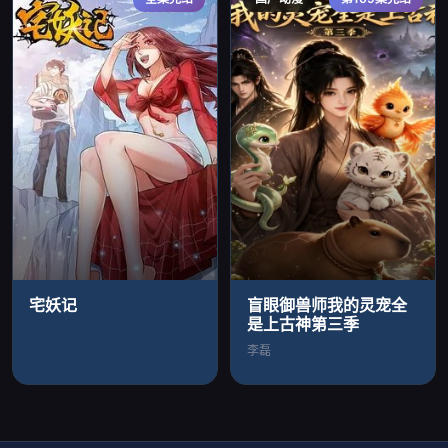
宅妖记
盲眼御兽师我的灵宠全
是上古神第三季
李磊