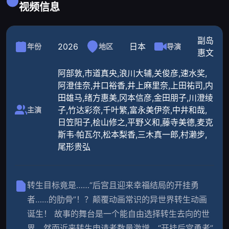
视频信息
副岛
2026
日本
年份
地区
导演
惠文
阿部敦,市道真央,浪川大辅,关俊彦,速水奖,
阿澄佳奈,井口裕香,井上麻里奈,上田祐司,内
田雄马,绪方惠美,冈本信彦,金田朋子,川澄绫
子,竹达彩奈,千叶繁,富永美伊奈,中井和哉,
主演
日笠阳子,桧山修之,平野义和,藤寺美德,麦克
斯韦·帕瓦尔,松本梨香,三木真一郎,村濑步,
尾形贵弘
转生目标竟是……“后宫且迎来幸福结局的开挂勇
者……的肋骨”！？颠覆动画常识的异世界转生动画
诞生！ 故事的舞台是一个能自由选择转生去向的世
界，然而近来转生申请者数量激增，“开挂后宫勇者”