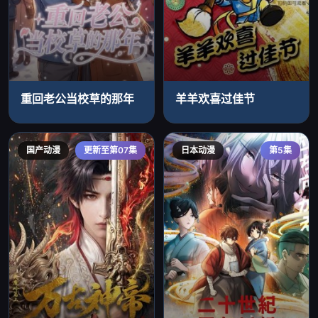
重回老公当校草的那年
羊羊欢喜过佳节
国产动漫
更新至第07集
日本动漫
第5集