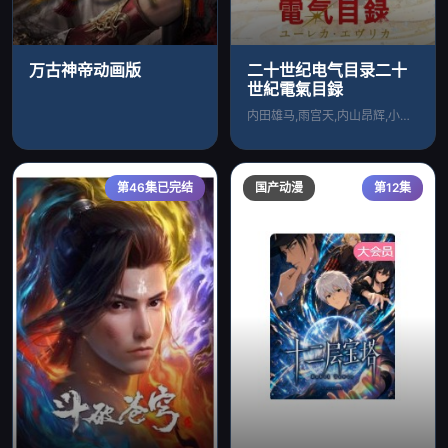
万古神帝动画版
二十世纪电气目录二十
世紀電氣目録
内田雄马,雨宫天,内山昂辉,小野大辅,武
第46集已完结
国产动漫
第12集