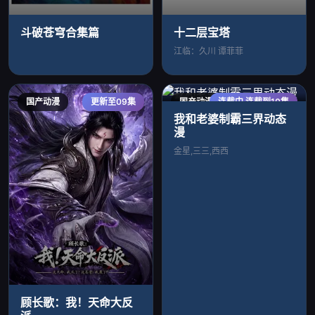
斗破苍穹合集篇
十二层宝塔
江临：久川 谭菲菲
国产动漫
更新至09集
国产动漫
连载中 连载到10集
我和老婆制霸三界动态
漫
金星,三三,西西
顾长歌：我！天命大反