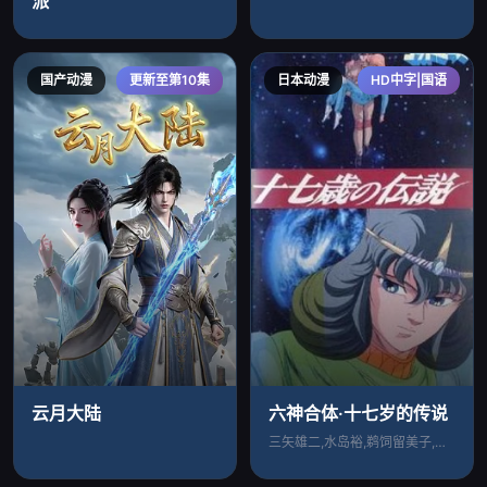
派
国产动漫
更新至第10集
日本动漫
HD中字|国语
云月大陆
六神合体·十七岁的传说
三矢雄二,水岛裕,鹈饲留美子,纳谷悟朗