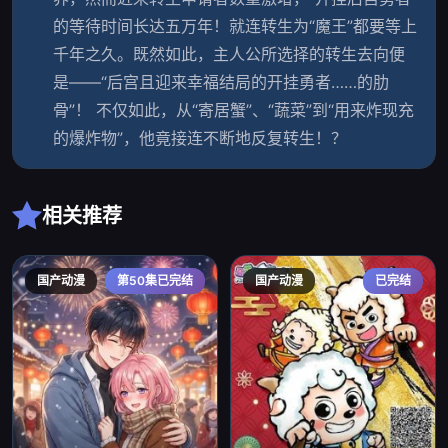
的等待时间长达五万年！就连转生为“魔王”都要等上
千年之久。既然如此，主人公所选择的转生去向便
是——“后宫且迎来幸福结局的开挂勇者……的肋
骨”！ 不仅如此，从“寄居蟹”、“蔬菜”到“用来炸现充
的爆炸物”，他竟接连不断地反复转生！？
相关推荐
国产动漫
第50集已完结
国产动漫
已完结