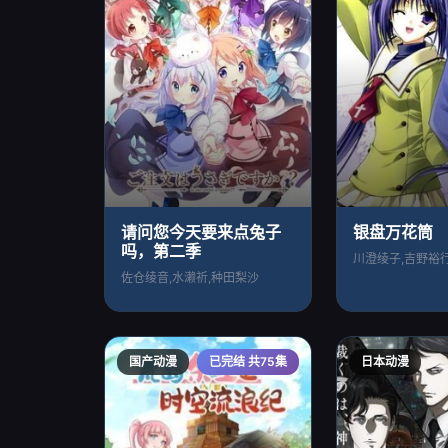
请问您今天要来点兔子
银盘万花筒
吗，第二季
佐仓绫音,水濑祈,种田梨沙
国产动漫
已完结 共75集
日本动漫