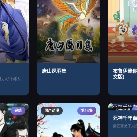
唐山凤羽集
布鲁伊迷你
文版)
川澄绫子,吉野裕行,小杉十郎太,铃木弘子
完结
国产动漫
第14集
日本动漫
死神千年