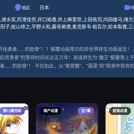
日本
地区
,速水奖,阿澄佳奈,井口裕香,井上麻里奈,上田祐司,内田雄马,绪方
阳子,桧山修之,平野义和,藤寺美德,麦克斯韦·帕瓦尔,松本梨香,
开挂勇者……的肋骨”！？颠覆动画常识的异世界转生动画诞生！
后宫勇者”的等待时间长达五万年！就连转生为“魔王”都要等上
……的肋骨”！ 不仅如此，从“寄居蟹”、“蔬菜”到“用来炸现
第12集完结
国产动漫
全7集
欧美动漫