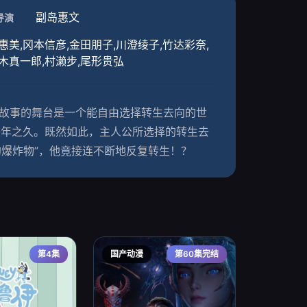
副岛惠文
导演
惠美,冈本信彦,金田朋子,川澄绫子,竹达彩奈,
三木真一郎,村濑步,尾形贵弘
 故事的舞台是一个能自由选择转生去向的世
千年之久。既然如此，主人公所选择的转生去
充的爆炸物”，他竟接连不断地反复转生！？
第4集
国产动漫
第60集完结