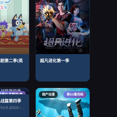
剧第二季(英
超凡进化第一季
连载中 连载到1集
国产动漫
第64集完结
血战篇第四季
折笠富美子,松冈由贵,森田成一,安元洋贵