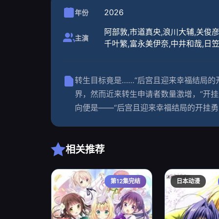
2026
年份
阿部敦,市道真央,浪川大辅,关俊彦
主演
千叶繁,富永美伊奈,中井和哉,日笠
转生目标竟是……“后宫且迎来幸福结局的
界，然而近来转生申请者数量激增，“开挂
向便是——“后宫且迎来幸福结局的开挂勇者
相关推荐
第12集完结
日本动漫