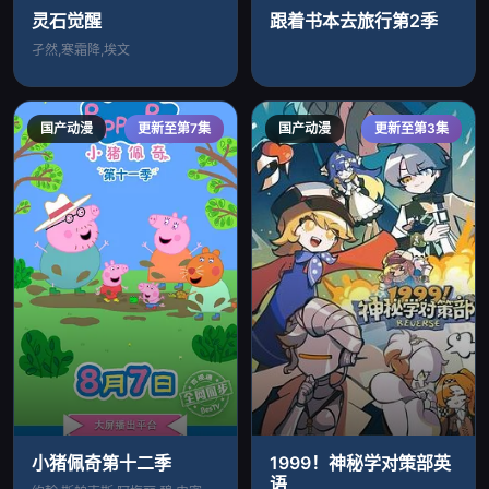
灵石觉醒
跟着书本去旅行第2季
孑然,寒霜降,埃文
国产动漫
更新至第7集
国产动漫
更新至第3集
小猪佩奇第十二季
1999！神秘学对策部英
语