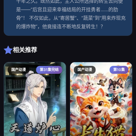
千年之久。既然如此，主人公所选择的转生去向便
是——“后宫且迎来幸福结局的开挂勇者……的肋
骨”！ 不仅如此，从“寄居蟹”、“蔬菜”到“用来炸现充
的爆炸物”，他竟接连不断地反复转生！？
相关推荐
国产动漫
第31集完结
国产动漫
第10集