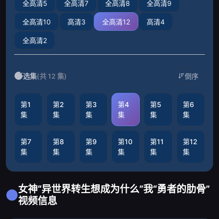
全高清5
全高清7
全高清8
全高清9
全高清10
高清3
全高清12
高清4
全高清2
选集
(共 12 集)
倒序
第1
第2
第3
第4
第5
第6
集
集
集
集
集
集
第7
第8
第9
第10
第11
第12
集
集
集
集
集
集
女神“异世界转生想成为什么”我“勇者的肋骨”
视频信息