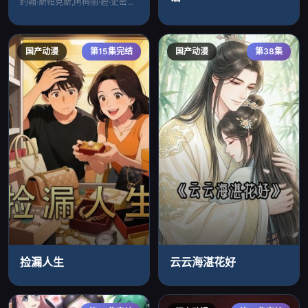
约翰·斯帕克斯,阿梅丽·碧·史密斯,理查
国产动漫
第15集完结
国产动漫
第38集
捡漏人生
云云海湛花好