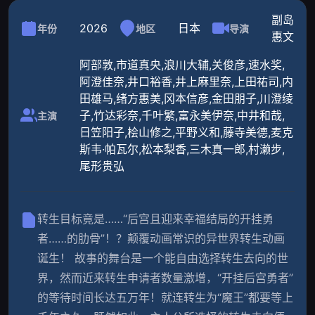
副岛
2026
日本
年份
地区
导演
惠文
阿部敦,市道真央,浪川大辅,关俊彦,速水奖,
阿澄佳奈,井口裕香,井上麻里奈,上田祐司,内
田雄马,绪方惠美,冈本信彦,金田朋子,川澄绫
子,竹达彩奈,千叶繁,富永美伊奈,中井和哉,
主演
日笠阳子,桧山修之,平野义和,藤寺美德,麦克
斯韦·帕瓦尔,松本梨香,三木真一郎,村濑步,
尾形贵弘
转生目标竟是……“后宫且迎来幸福结局的开挂勇
者……的肋骨”！？颠覆动画常识的异世界转生动画
诞生！ 故事的舞台是一个能自由选择转生去向的世
界，然而近来转生申请者数量激增，“开挂后宫勇者”
的等待时间长达五万年！就连转生为“魔王”都要等上