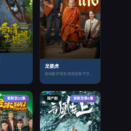
过
龙婆虎
查纳鹏·萨塔亚,帕塔查雅·平莎莫,维察亚
更新至02集
国产剧
更新至第6集