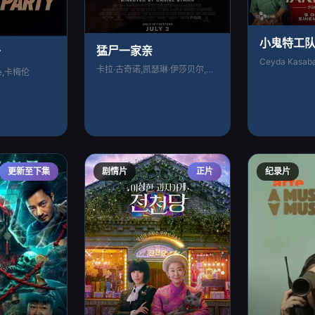
小鬼特工队
猛尸一家亲
亡
Ceyda Kasab
卡拉·古奇诺,凯瑟琳·伊莎贝尔,卢·泰勒
one,卡梅伦
更新至下集
剧情片
正片
纪录片