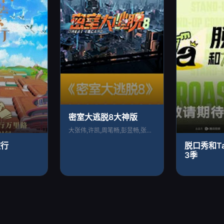
密室大逃脱8大神版
大张伟,许凯,周笔畅,彭昱畅,张真源
旅行
脱口秀和T
3季