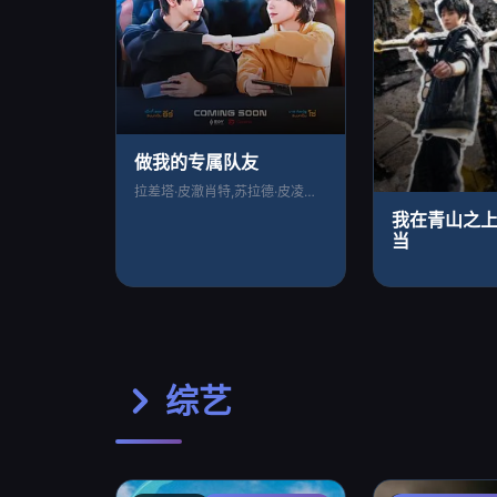
做我的专属队友
拉差塔·皮澈肖特,苏拉德·皮凌瓦,乔提帕
我在青山之
当
综艺