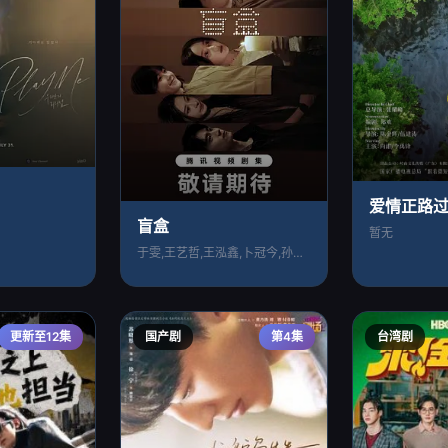
爱情正路
盲盒
暂无
于雯,王艺哲,王泓鑫,卜冠今,孙天宇,加
更新至12集
国产剧
第4集
台湾剧