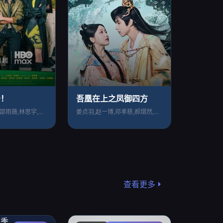
号！
吾凰在上之凤御四方
周兴哲,袁澧林,邵雨薇,林思宇,黄冠智,
姜贞羽,赵一博,邓孝慈,郝熠然,林亚冬,
查看更多