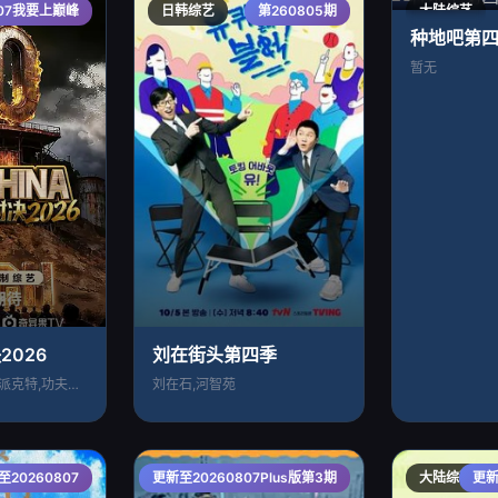
807我要上巅峰
日韩综艺
第260805期
大陆综艺
种地吧第
暂无
2026
刘在街头第四季
严浩翔,谢帝,艾热,派克特,功夫胖,盛宇
刘在石,河智苑
至20260807
更新至20260807Plus版第3期
大陆综艺
大陆综艺
更新