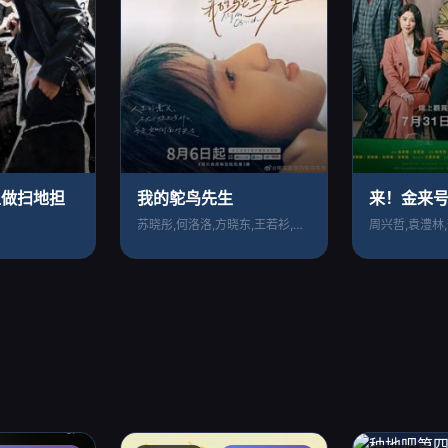
上做扫地担
我的鸵鸟先生
来！金来
苏晓彤,何洛洛,方晓东,王若衫,胡晓龙,