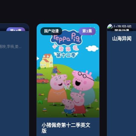
第14集
国产动漫
第3集
国产动漫
山海异闻
谷江山,张福正,聂曦映,李楠,姜贺,赵熠
小猪佩奇第十二季英文
版