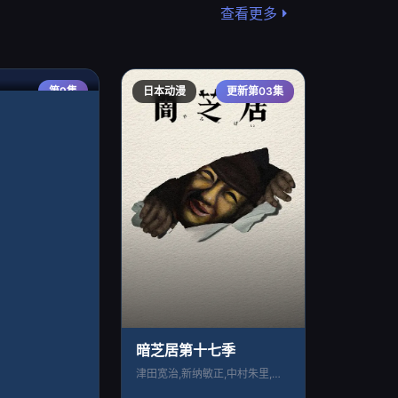
查看更多
第9集
日本动漫
更新第03集
暗芝居第十七季
津田宽治,新纳敏正,中村朱里,篠田谅,土