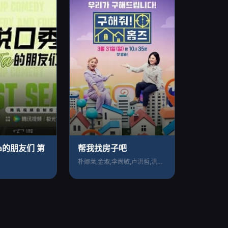
a的朋友们 第
帮我找房子吧
朴娜莱,金淑,李尚敏,卢洪哲,洪真庆,黄