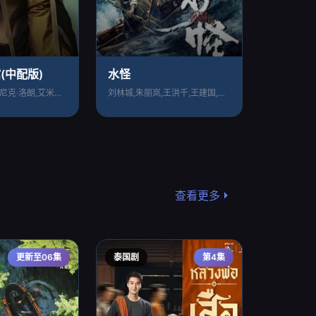
(中配版)
水怪
马克·莫里尔,雅尼克·洛朗,艾米琳·巴亚
刘林城,朱丽岚,王洪千,王建国,乐思宏,
查看更多
更新至06集
泰国剧
第4集