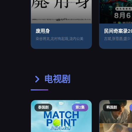
废用身
民间奇案录20
染谷将太,北村有起哉,泷内公美
古斌,张雪菡,盛少
电视剧
泰国剧
第2集
韩国剧