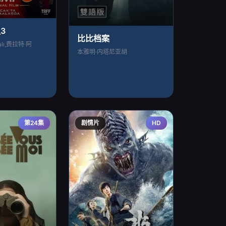
3
比比档案
alı,费拉特·阿
本雅明·内塔尼亚胡
第24集
剧情片
HD