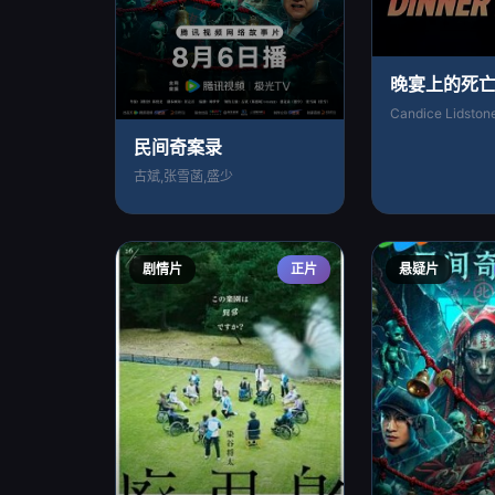
晚宴上的死
Candice Lidst
民间奇案录
古斌,张雪菡,盛少
剧情片
正片
悬疑片