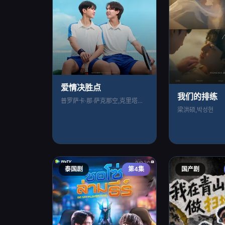
爱情决胜点
我们的排练
普罗萨卡·那·萨克那空,克里塔农·安查纳
梁洪硕,박성현
泰国剧
第4集
国产剧