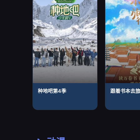
种地吧第4季
跟着书本去