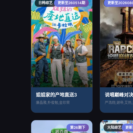
日韩综艺
更新至260514期
大陆综艺
更新至20260
姐姐家的产地直送3
说唱巅峰对决
廉晶雅,朴俊勉,金珍荣
第26期下
大陆综艺
更新