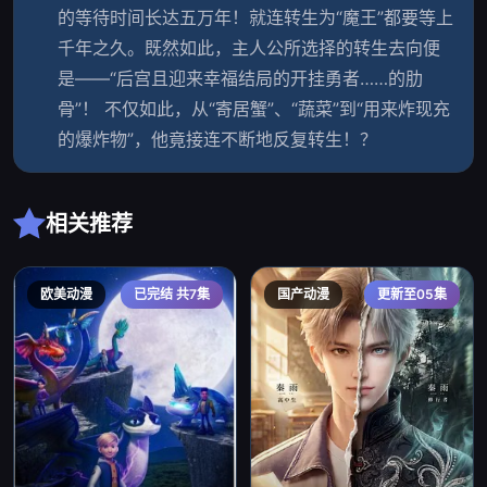
的等待时间长达五万年！就连转生为“魔王”都要等上
千年之久。既然如此，主人公所选择的转生去向便
是——“后宫且迎来幸福结局的开挂勇者……的肋
骨”！ 不仅如此，从“寄居蟹”、“蔬菜”到“用来炸现充
的爆炸物”，他竟接连不断地反复转生！？
相关推荐
欧美动漫
已完结 共7集
国产动漫
更新至05集