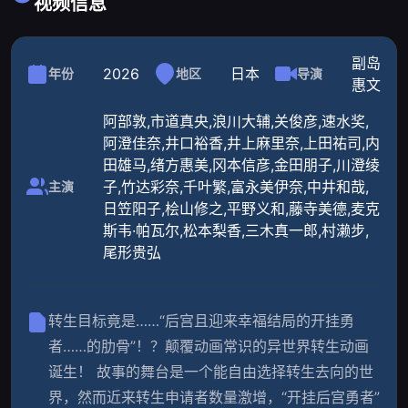
视频信息
副岛
2026
日本
年份
地区
导演
惠文
阿部敦,市道真央,浪川大辅,关俊彦,速水奖,
阿澄佳奈,井口裕香,井上麻里奈,上田祐司,内
田雄马,绪方惠美,冈本信彦,金田朋子,川澄绫
子,竹达彩奈,千叶繁,富永美伊奈,中井和哉,
主演
日笠阳子,桧山修之,平野义和,藤寺美德,麦克
斯韦·帕瓦尔,松本梨香,三木真一郎,村濑步,
尾形贵弘
转生目标竟是……“后宫且迎来幸福结局的开挂勇
者……的肋骨”！？颠覆动画常识的异世界转生动画
诞生！ 故事的舞台是一个能自由选择转生去向的世
界，然而近来转生申请者数量激增，“开挂后宫勇者”