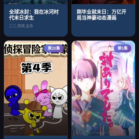
全球冰封：我在冰河时
刚毕业就末日：万亿开
代末日求生
局当神豪动态漫画
三三,钢蛋,金鱼
第20集
第5集