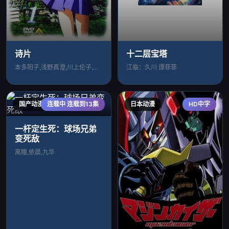
诗片
十二层宝塔
本多阳子,浅野真澄,川上伦子,长谷优里奈
江临：久川 谭菲菲
国产动漫
连载中 连载到13集
日本动漫
HD中字
一杆定生死：球场兄弟
变死敌
离瞳,依晨,九华