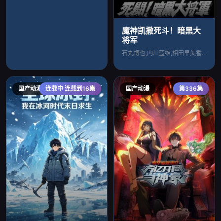
魔神凯撒死斗！暗黑大
将军
石丸博也,内川蓝维,相田早矢香,立木文彦
国产动漫
连载中 连载到16集
国产动漫
第336集