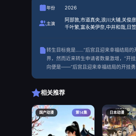
2026
年份
阿部敦,市道真央,浪川大辅,关俊彦
主演
千叶繁,富永美伊奈,中井和哉,日笠
转生目标竟是……“后宫且迎来幸福结局的
界，然而近来转生申请者数量激增，“开挂
向便是——“后宫且迎来幸福结局的开挂勇者
相关推荐
国产动漫
第14集
日本动漫