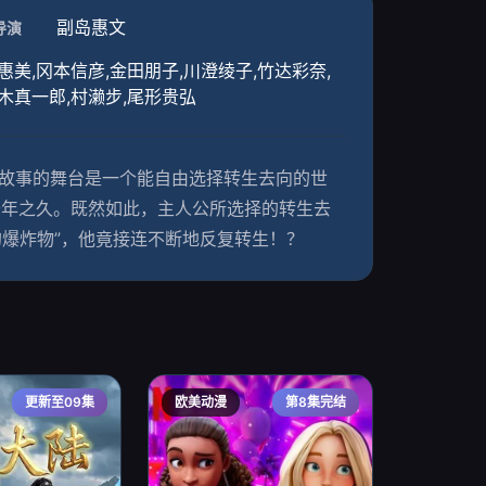
副岛惠文
导演
惠美,冈本信彦,金田朋子,川澄绫子,竹达彩奈,
三木真一郎,村濑步,尾形贵弘
 故事的舞台是一个能自由选择转生去向的世
千年之久。既然如此，主人公所选择的转生去
充的爆炸物”，他竟接连不断地反复转生！？
更新至09集
欧美动漫
第8集完结