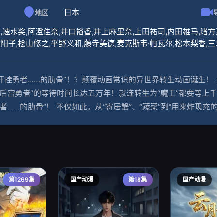
日本
地区
,速水奖,阿澄佳奈,井口裕香,井上麻里奈,上田祐司,内田雄马,绪方
阳子,桧山修之,平野义和,藤寺美德,麦克斯韦·帕瓦尔,松本梨香,
开挂勇者……的肋骨”！？颠覆动画常识的异世界转生动画诞生！
后宫勇者”的等待时间长达五万年！就连转生为“魔王”都要等上
……的肋骨”！ 不仅如此，从“寄居蟹”、“蔬菜”到“用来炸现
第1269集
国产动漫
第18集
国产动漫