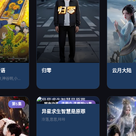
日语
归零
云月大陆
高山南,山崎和佳奈,神谷明,小山力也,林
第5集
国产动漫
连载中 连载到13集
异星求生智慧是原罪
泠落,思思,咔咔