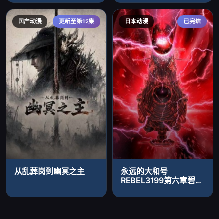
国产动漫
更新至第12集
日本动漫
已完结
从乱葬岗到幽冥之主
永远的大和号
REBEL3199第六章碧蓝
迷宫