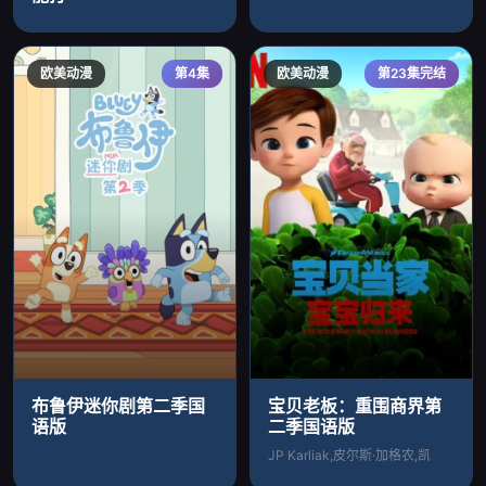
欧美动漫
第4集
欧美动漫
第23集完结
布鲁伊迷你剧第二季国
宝贝老板：重围商界第
语版
二季国语版
JP Karliak,皮尔斯·加格农,凯