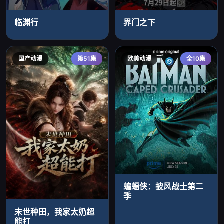
临渊行
界门之下
国产动漫
第51集
欧美动漫
全10集
蝙蝠侠：披风战士第二
季
末世种田，我家太奶超
能打