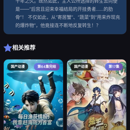
千年之久。既然如此，主人公所选择的转生去向便
是——“后宫且迎来幸福结局的开挂勇者……的肋
骨”！ 不仅如此，从“寄居蟹”、“蔬菜”到“用来炸现充
的爆炸物”，他竟接连不断地反复转生！？
相关推荐
国产动漫
第64集完结
国产动漫
第17集