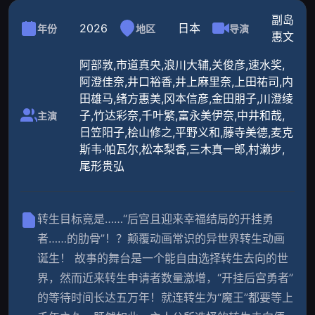
副岛
2026
日本
年份
地区
导演
惠文
阿部敦,市道真央,浪川大辅,关俊彦,速水奖,
阿澄佳奈,井口裕香,井上麻里奈,上田祐司,内
田雄马,绪方惠美,冈本信彦,金田朋子,川澄绫
子,竹达彩奈,千叶繁,富永美伊奈,中井和哉,
主演
日笠阳子,桧山修之,平野义和,藤寺美德,麦克
斯韦·帕瓦尔,松本梨香,三木真一郎,村濑步,
尾形贵弘
转生目标竟是……“后宫且迎来幸福结局的开挂勇
者……的肋骨”！？颠覆动画常识的异世界转生动画
诞生！ 故事的舞台是一个能自由选择转生去向的世
界，然而近来转生申请者数量激增，“开挂后宫勇者”
的等待时间长达五万年！就连转生为“魔王”都要等上