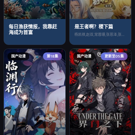
每日渔获情报，我靠赶
是王者啊？稷下篇
海成为首富
杨凯祺,赵双,常蓉珊,张恩泽,张若冰
国产动漫
第18集
国产动漫
更新至05集