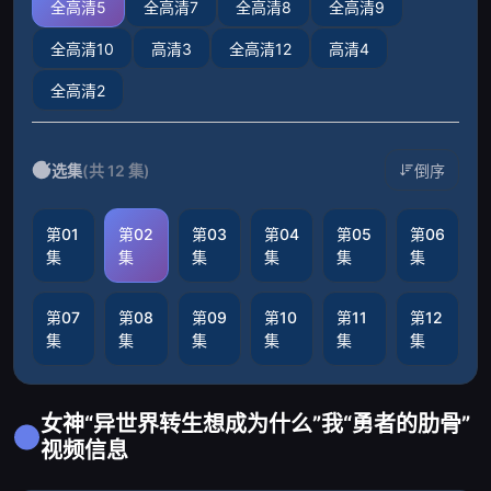
全高清5
全高清7
全高清8
全高清9
全高清10
高清3
全高清12
高清4
全高清2
选集
(共 12 集)
倒序
第01
第02
第03
第04
第05
第06
集
集
集
集
集
集
第07
第08
第09
第10
第11
第12
集
集
集
集
集
集
女神“异世界转生想成为什么”我“勇者的肋骨”
视频信息