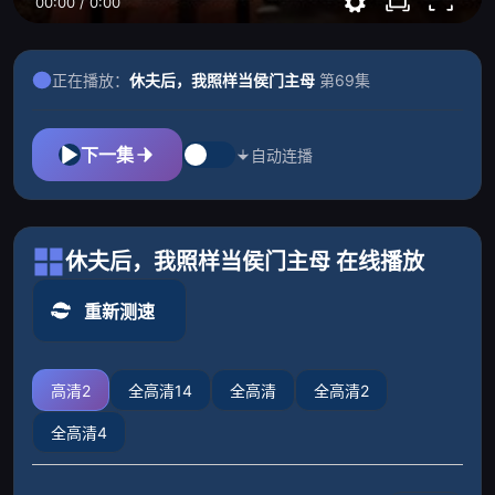
00:00
/
0:00
正在播放：
休夫后，我照样当侯门主母
第69集
下一集
自动连播
休夫后，我照样当侯门主母 在线播放
重新测速
高清2
全高清14
全高清
全高清2
全高清4