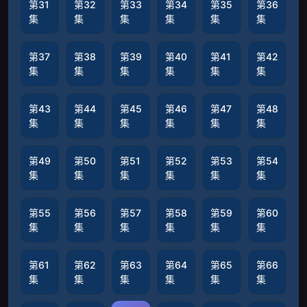
第31
第32
第33
第34
第35
第36
集
集
集
集
集
集
第37
第38
第39
第40
第41
第42
集
集
集
集
集
集
第43
第44
第45
第46
第47
第48
集
集
集
集
集
集
第49
第50
第51
第52
第53
第54
集
集
集
集
集
集
第55
第56
第57
第58
第59
第60
集
集
集
集
集
集
第61
第62
第63
第64
第65
第66
集
集
集
集
集
集