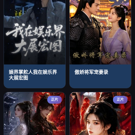
娱界掌舵人我在娱乐界
傲娇将军宠妻录
大展宏图
正片
正片