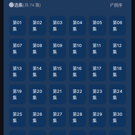
选集
(共 74 集)
倒序
第01
第02
第03
第04
第05
第06
集
集
集
集
集
集
第07
第08
第09
第10
第11
第12
集
集
集
集
集
集
第13
第14
第15
第16
第17
第18
集
集
集
集
集
集
第19
第20
第21
第22
第23
第24
集
集
集
集
集
集
第25
第26
第27
第28
第29
第30
集
集
集
集
集
集