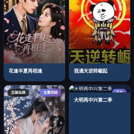
花逢半夏再相逢
我通天逆转崛起
古装仙侠
全集完结
正片
大明再中兴第二季