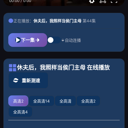
00:00
/
0:00
正在播放：
休夫后，我照样当侯门主母
第44集
下一集
自动连播
休夫后，我照样当侯门主母 在线播放
重新测速
高清2
全高清14
全高清
全高清2
全高清4