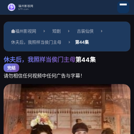
福州影视网
短剧
古装仙侠
休夫后，我照样当侯门主母
第44集
休夫后，我照样当侯门主母
第44集
完结
请勿相信任何视频中任何广告与字幕！