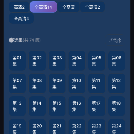
高清2
全高清14
全高清
全高清2
全高清4
选集
(共 74 集)
倒序
第01
第02
第03
第04
第05
第06
集
集
集
集
集
集
第07
第08
第09
第10
第11
第12
集
集
集
集
集
集
第13
第14
第15
第16
第17
第18
集
集
集
集
集
集
第19
第20
第21
第22
第23
第24
集
集
集
集
集
集