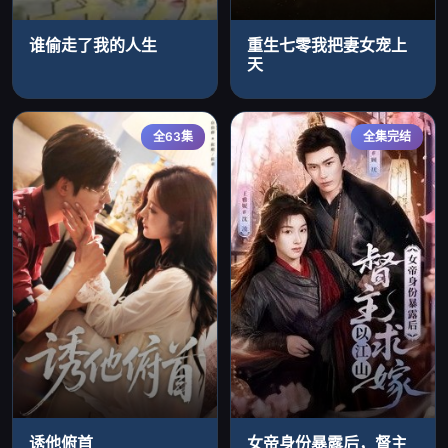
谁偷走了我的人生
重生七零我把妻女宠上
天
全63集
全集完结
诱他俯首
女帝身份暴露后，督主