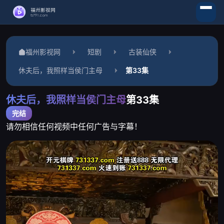
福州影视网
短剧
古装仙侠
休夫后，我照样当侯门主母
第33集
休夫后，我照样当侯门主母
第33集
完结
请勿相信任何视频中任何广告与字幕！