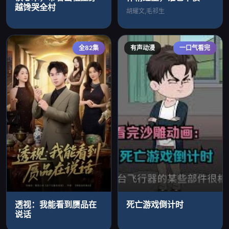
越馋哭全村
胡耀文,毛祁生
全82集
有声动漫
一口气看完
透视：我能看到赝品在
死亡游戏倒计时
说话