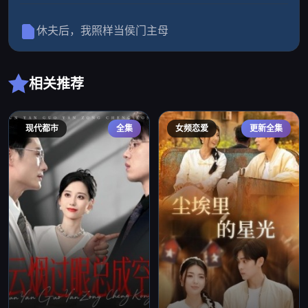
休夫后，我照样当侯门主母
相关推荐
现代都市
全集
女频恋爱
更新全集