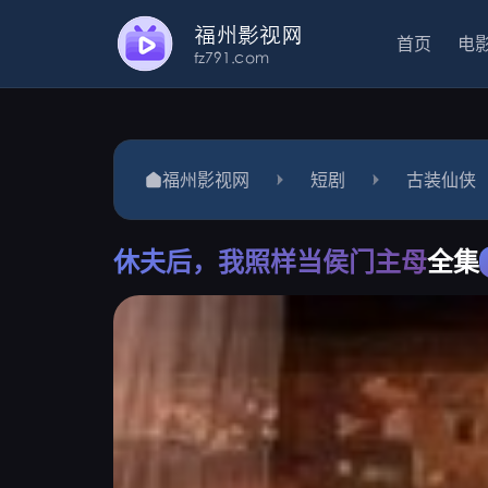
首页
电
福州影视网
短剧
古装仙侠
休夫后，我照样当侯门主母
全集