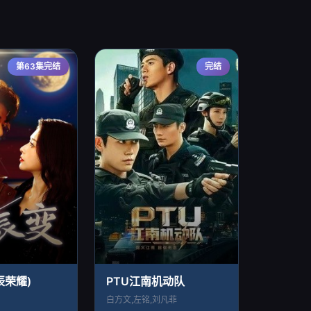
第63集完结
完结
辰荣耀)
PTU江南机动队
白方文,左铭,刘凡菲