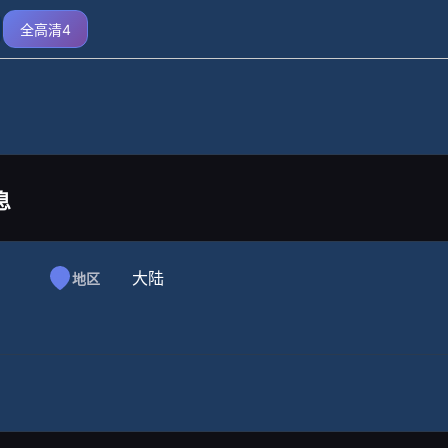
全高清4
息
大陆
地区