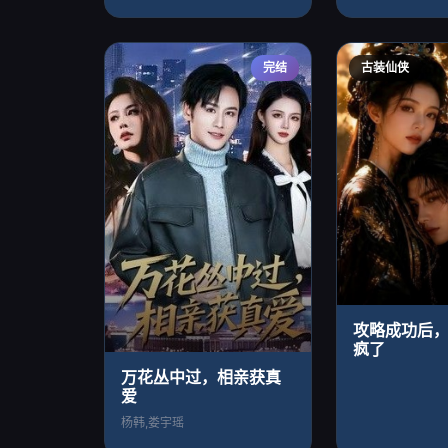
完结
古装仙侠
攻略成功后
疯了
万花丛中过，相亲获真
爱
杨韩,娄宇瑶