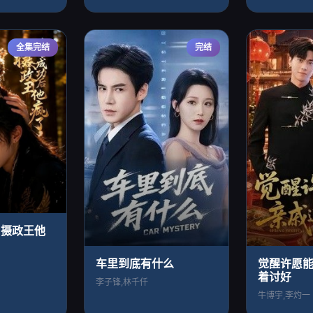
全集完结
完结
，摄政王他
车里到底有什么
觉醒许愿
着讨好
李子锋,林千仟
牛博宇,李灼一