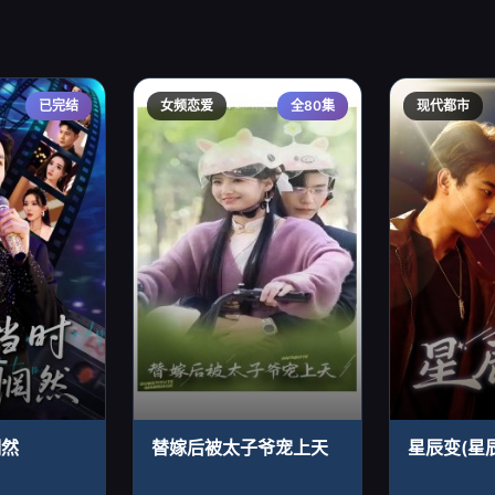
已完结
女频恋爱
全80集
现代都市
惘然
替嫁后被太子爷宠上天
星辰变(星