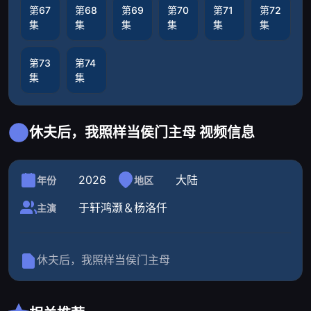
第67
第68
第69
第70
第71
第72
集
集
集
集
集
集
第73
第74
集
集
休夫后，我照样当侯门主母 视频信息
2026
大陆
年份
地区
于轩鸿灏＆杨洛仟
主演
休夫后，我照样当侯门主母