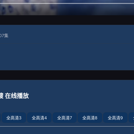
07集
 在线播放
全高清3
全高清4
全高清7
全高清8
全高清9