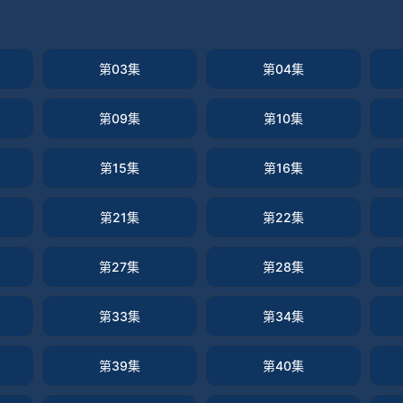
第03集
第04集
第09集
第10集
第15集
第16集
第21集
第22集
第27集
第28集
第33集
第34集
第39集
第40集