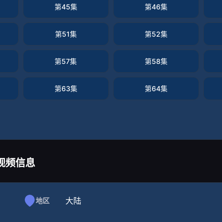
第45集
第46集
第51集
第52集
第57集
第58集
第63集
第64集
视频信息
大陆
地区