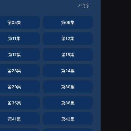
倒序
第05集
第06集
第11集
第12集
第17集
第18集
第23集
第24集
第29集
第30集
第35集
第36集
第41集
第42集