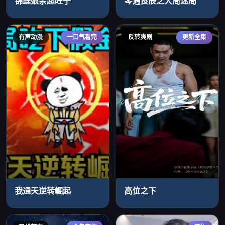
锦鲤娘亲超旺子
琴遇良辰之大周迷局
有声动漫
一口气看完
反转爽剧
更新全集
我通天逆转崛起
高位之下