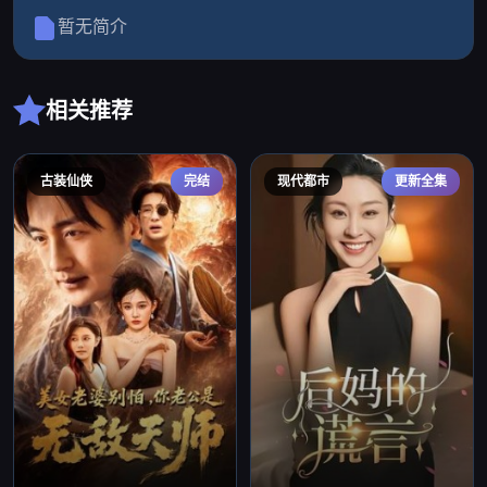
暂无简介
相关推荐
古装仙侠
完结
现代都市
更新全集