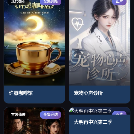
现代都市
全集完结
正片
许愿咖啡馆
宠物心声诊所
古装仙侠
全集完结
正片
大明再中兴第二季