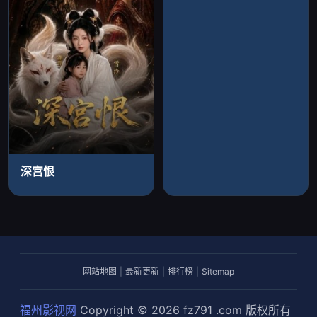
深宫恨
网站地图
|
最新更新
|
排行榜
|
Sitemap
福州影视网
Copyright © 2026
fz791 .com
版权所有