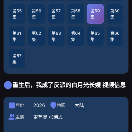
第55
第56
第57
第58
第59
第60
集
集
集
集
集
集
第61
第62
第63
第64
第65
第66
集
集
集
集
集
集
第67
集
重生后，我成了反派的白月光长嫂 视频信息
2026
大陆
年份
地区
雷艺昊,张瑞恩
主演