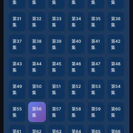
集
集
集
集
集
集
第31
第32
第33
第34
第35
第36
集
集
集
集
集
集
第37
第38
第39
第40
第41
第42
集
集
集
集
集
集
第43
第44
第45
第46
第47
第48
集
集
集
集
集
集
第49
第50
第51
第52
第53
第54
集
集
集
集
集
集
第55
第56
第57
第58
第59
第60
集
集
集
集
集
集
第61
第62
第63
第64
第65
第66