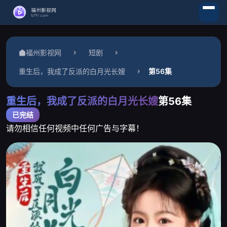
福州影视网
短剧
重生后，我成了反派的白月光长嫂
第56集
重生后，我成了反派的白月光长嫂
第56集
已完结
请勿相信任何视频中任何广告与字幕！