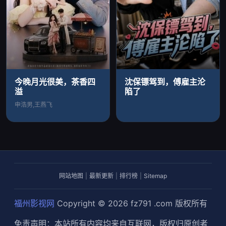
今晚月光很美，茶香四
沈保镖驾到，傅雇主沦
溢
陷了
申浩男,王燕飞
网站地图
|
最新更新
|
排行榜
|
Sitemap
福州影视网
Copyright © 2026
fz791 .com
版权所有
免责声明：本站所有内容均来自互联网，版权归原创者