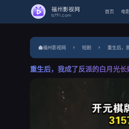
首页
电
福州影视网
短剧
重生后，
重生后，我成了反派的白月光长