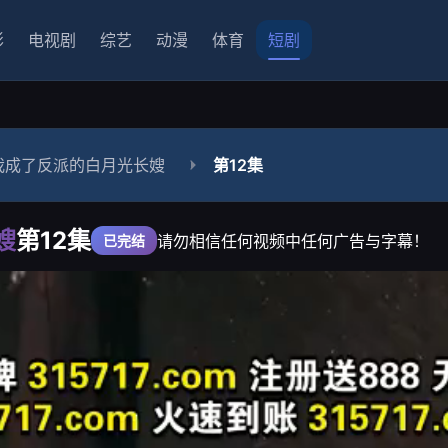
影
电视剧
综艺
动漫
体育
短剧
我成了反派的白月光长嫂
第12集
嫂
第12集
请勿相信任何视频中任何广告与字幕！
已完结