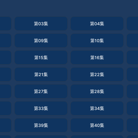
第03集
第04集
第09集
第10集
第15集
第16集
第21集
第22集
第27集
第28集
第33集
第34集
第39集
第40集