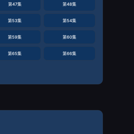
第47集
第48集
第53集
第54集
第59集
第60集
第65集
第66集