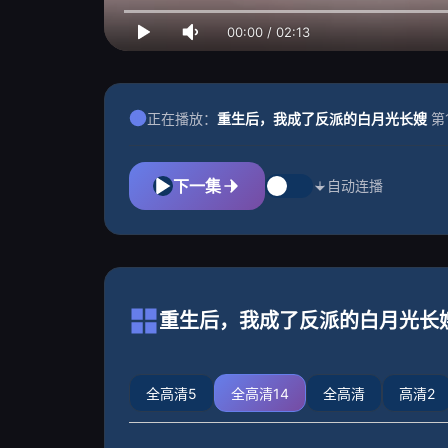
00:00
/
02:13
正在播放：
重生后，我成了反派的白月光长嫂
第
下一集
自动连播
重生后，我成了反派的白月光长嫂
全高清5
全高清14
全高清
高清2