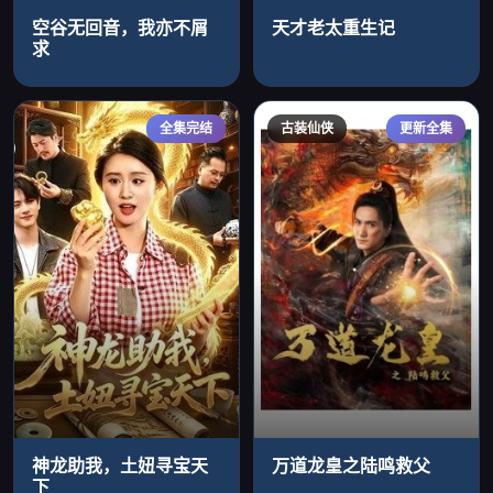
空谷无回音，我亦不屑
天才老太重生记
求
全集完结
古装仙侠
更新全集
神龙助我，土妞寻宝天
万道龙皇之陆鸣救父
下