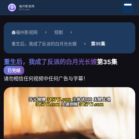
福州影视网
短剧
重生后，我成了反派的白月光长嫂
第35集
重生后，我成了反派的白月光长嫂
第35集
已完结
请勿相信任何视频中任何广告与字幕！