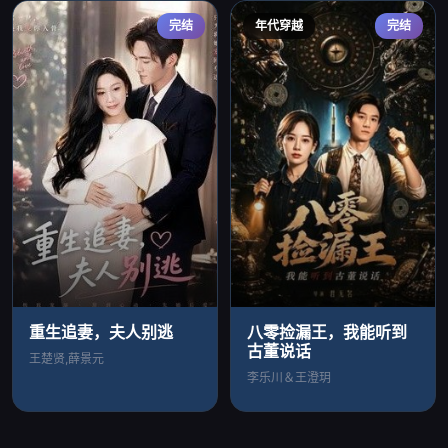
完结
年代穿越
完结
重生追妻，夫人别逃
八零捡漏王，我能听到
古董说话
王楚贤,薛景元
李乐川＆王澄玥