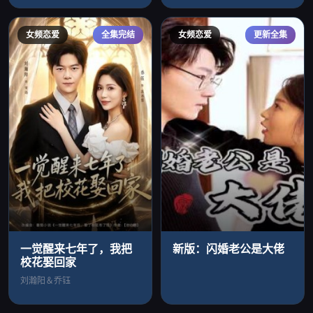
女频恋爱
全集完结
女频恋爱
更新全集
一觉醒来七年了，我把
新版：闪婚老公是大佬
校花娶回家
刘瀚阳＆乔钰