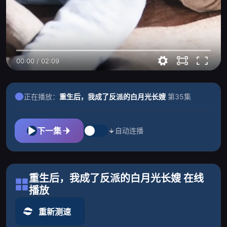
00:00
/
02:09
正在播放：
重生后，我成了反派的白月光长嫂
第35集
下一集
自动连播
重生后，我成了反派的白月光长嫂 在线
播放
重新测速