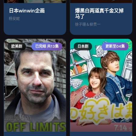
日本winwin企画
爆黑白两道真千金又掉
马了
杨安妮
徐子珊＆柳贯一
欧美剧
已完结 共13集
日本剧
更新至04集