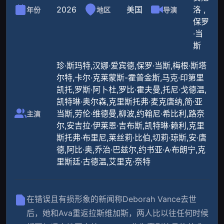
2026
美国
洛 ,
年份
地区
导演
保罗
·当
斯
珍·斯玛特,汉娜·爱宾德,保罗·当斯,梅根·斯塔
尔特,卡尔·克莱蒙斯-霍普金斯,马克·印第里
凯托,罗斯·阿卜杜,罗比·霍夫曼,托尼·戈德温,
凯特琳·奥尔森,克里斯托弗·麦克唐纳,简·亚
当斯,劳伦·维德曼,柳波,约翰尼·希比利,路奈
主演
尔,安吉拉·伊莱恩·吉布斯,凯特琳·赖利,克里
斯托弗·布里尼,莱丝莉·比伯,切莉·琼斯,安·唐
德,阿比·奥,乔治·巴兹尔,约书亚·A·布朗宁,克
里斯廷·古德温,艾里克·奈特
在错误且有损形象的新闻称Deborah Vance去世
后，她和Ava重返拉斯维加斯，两人比以往任何时候