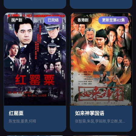
国产剧
已完结
香港剧
更新至第42集
红罂粟
如来神掌国语
陈宝国,董勇,何晴
张智霖,朱茵,李铭顺,李立群,吴佳尼,陈