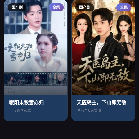
国产剧
全集
国产剧
全集
暖阳未散雪亦归
天医岛主，下山即无敌
一飞＆李冠霖
陈柄希&唐雪晴