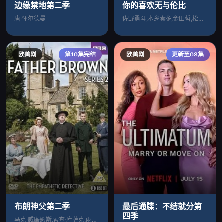
边缘禁地第二季
你的喜欢无与伦比
唐·怀尔德曼
佐野勇斗,本乡奏多,金田哲,松本若菜,高
欧美剧
第10集完结
欧美剧
更新至08集
布朗神父第二季
最后通牒：不结就分第
四季
马克·威廉姆斯,索查·库萨克,雨果·斯皮