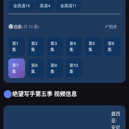
全高清14
高清4
全高清11
选集
(共 10 集)
倒序
第1
第2
第3
第4
第5
第6
集
集
集
集
集
集
第7
第8
第9
第10
集
集
集
集
绝望写手第五季 视频信息
露西
亚·
安尼