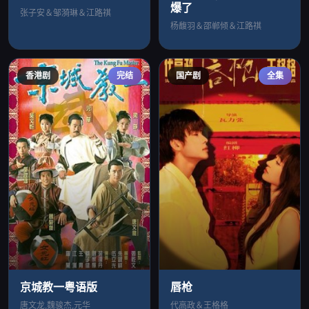
爆了
张子安＆邹漪琳＆江路祺
杨馥羽＆邵郸倾＆江路祺
香港剧
完结
国产剧
全集
京城教一粤语版
唇枪
唐文龙,魏骏杰,元华
代高政＆王格格