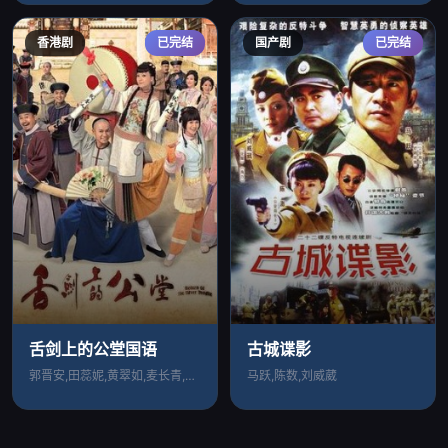
香港剧
已完结
国产剧
已完结
舌剑上的公堂国语
古城谍影
郭晋安,田蕊妮,黄翠如,麦长青,林晓峰,
马跃,陈数,刘威葳