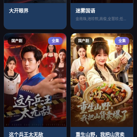
大开眼界
迷雾国语
金南珠,池珍熙,高俊,全慧珍,任兌卿,秦
国产剧
全集
国产剧
全集
这个兵王太无敌
重生山野，我把山货卖