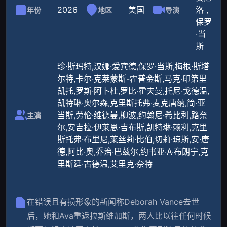
2026
美国
洛 ,
年份
地区
导演
保罗
·当
斯
珍·斯玛特,汉娜·爱宾德,保罗·当斯,梅根·斯塔
尔特,卡尔·克莱蒙斯-霍普金斯,马克·印第里
凯托,罗斯·阿卜杜,罗比·霍夫曼,托尼·戈德温,
凯特琳·奥尔森,克里斯托弗·麦克唐纳,简·亚
当斯,劳伦·维德曼,柳波,约翰尼·希比利,路奈
主演
尔,安吉拉·伊莱恩·吉布斯,凯特琳·赖利,克里
斯托弗·布里尼,莱丝莉·比伯,切莉·琼斯,安·唐
德,阿比·奥,乔治·巴兹尔,约书亚·A·布朗宁,克
里斯廷·古德温,艾里克·奈特
在错误且有损形象的新闻称Deborah Vance去世
后，她和Ava重返拉斯维加斯，两人比以往任何时候