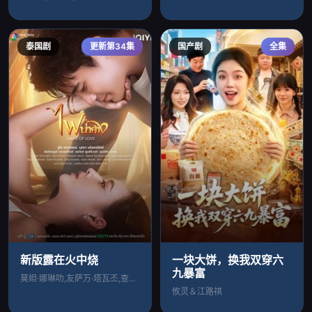
泰国剧
更新第34集
国产剧
全集
新版露在火中烧
一块大饼，换我双穿六
九暴富
莫妲·娜琳叻,友萨万·塔瓦丕,查纳甘·彭
攸灵＆江路祺