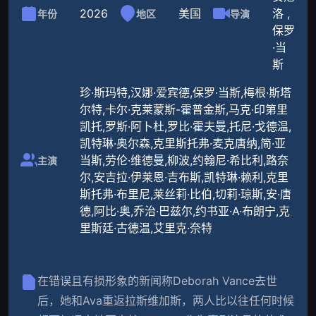
2026
美国
洛 ,
年份
地区
导演
保罗
·当
斯
珍·斯玛特,汉娜·爱宾德,保罗·当斯,梅根·斯塔
尔特,卡尔·克莱蒙斯-霍普金斯,马克·印第里
凯托,罗斯·阿卜杜,罗比·霍夫曼,托尼·戈德温,
凯特琳·奥尔森,克里斯托弗·麦克唐纳,简·亚
当斯,劳伦·维德曼,柳波,约翰尼·希比利,路奈
主演
尔,安吉拉·伊莱恩·吉布斯,凯特琳·赖利,克里
斯托弗·布里尼,莱丝莉·比伯,切莉·琼斯,安·唐
德,阿比·奥,乔治·巴兹尔,约书亚·A·布朗宁,克
里斯廷·古德温,艾里克·奈特
在错误且有损形象的新闻称Deborah Vance去世
后，她和Ava重返拉斯维加斯，两人比以往任何时候