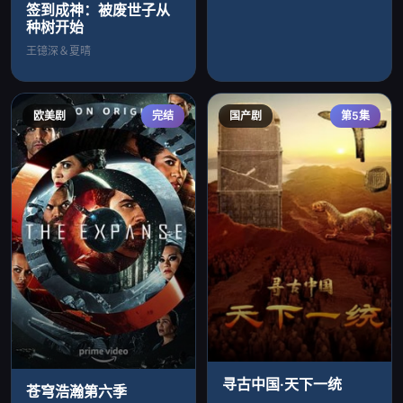
签到成神：被废世子从
种树开始
王镱深＆夏晴
欧美剧
完结
国产剧
第5集
寻古中国·天下一统
苍穹浩瀚第六季