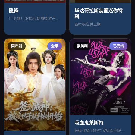
隐锋
毕达哥拉斯装置迷你特
辑
杜淳,颖儿,涂松岩,伊丽媛,种丹妮,郭家
西村朋纮,井上顺
国产剧
全集
欧美剧
已完结
吸血鬼莱斯特
萨姆·里德,雅各布·安德森,阿萨德·扎曼