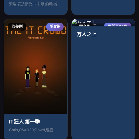
索瑞·安达斯鲁,卡卡琪,约翰·威斯利·查
欧美剧
第6集
国产剧
更新至03集
万人之上
IT狂人 第一季
Chris,O&#039;Dowd,理查