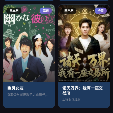
日本剧
完结
国产剧
全集
幽灵女友
诸天万界：我有一座交
易所
香取慎吾,前田敦子,北山宏光,滨田麻里,
王曜＆张红瑜