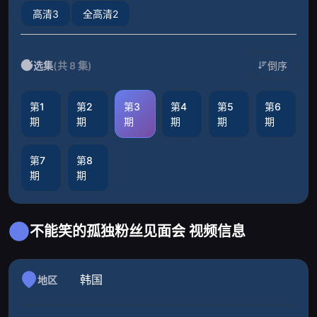
高清3
全高清2
选集
(共 8 集)
倒序
第1
第2
第3
第4
第5
第6
期
期
期
期
期
期
第7
第8
期
期
不能笑的孤独粉丝见面会 视频信息
韩国
地区