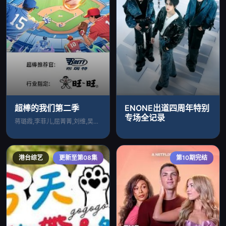
超棒的我们第二季​
ENONE出道四周年特别
专场全记录
蒋璐霞,李菲儿,屈菁菁,刘维,吴俊霆,赵
港台综艺
更新至第08集
第10期完结