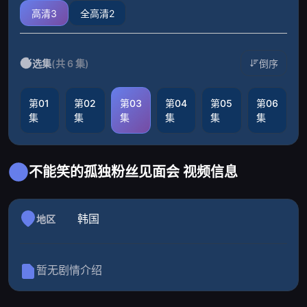
高清3
全高清2
选集
(共 6 集)
倒序
第01
第02
第03
第04
第05
第06
集
集
集
集
集
集
不能笑的孤独粉丝见面会 视频信息
韩国
地区
暂无剧情介绍