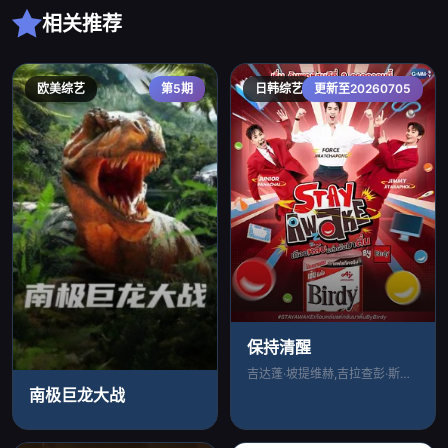
相关推荐
欧美综艺
第5期
日韩综艺
更新至20260705
保持清醒
吉达蓬·坡提维赫,吉拉查彭·斯里桑,帕查
南极巨龙大战