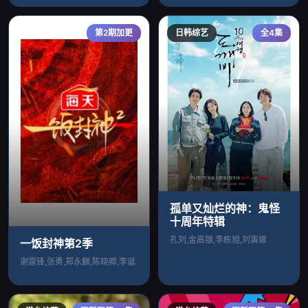
第2期加更
日韩综艺
全4集
孤单又灿烂的神：鬼怪
十周年特辑
孔刘,金高银,李栋旭,刘寅娜
一饭封神第2季
谢霆锋,张勇,郑永麒,陈晓卿,李诞