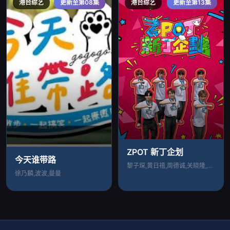
港台综艺
更新至第08集
港台综艺
更新至第13集
ZPOT 新丁企划
今天谁带路
黎子琛,黄日禧,周德诚,关晓隆,陈缙羲,
徐乃麟,波波,曼曼