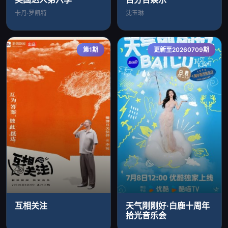
卡丹·罗凯特
沈玉琳
第1期
更新至20260709期
互相关注
天气刚刚好·白鹿十周年
拾光音乐会