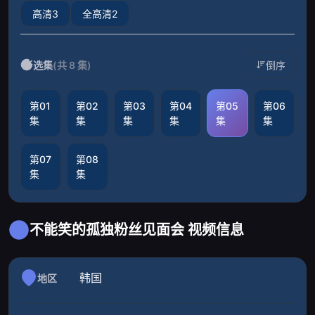
高清3
全高清2
选集
(共 8 集)
倒序
第01
第02
第03
第04
第05
第06
集
集
集
集
集
集
第07
第08
集
集
不能笑的孤独粉丝见面会 视频信息
韩国
地区