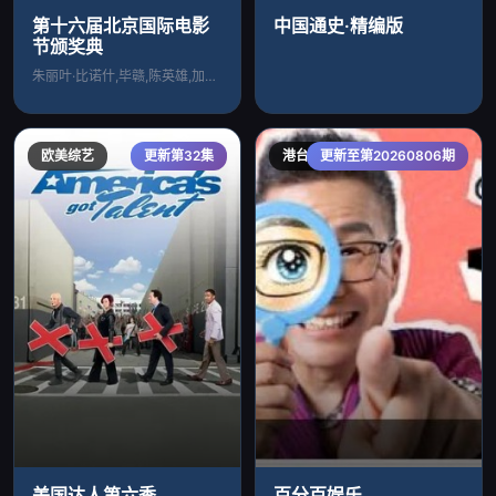
第十六届北京国际电影
中国通史·精编版
节颁奖典
朱丽叶·比诺什,毕赣,陈英雄,加布里埃尔
欧美综艺
更新第32集
港台综艺
更新至第20260806期
美国达人第六季
百分百娱乐