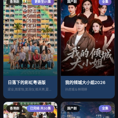
香港剧
更新至01集
国产剧
全集
日落下的彩虹粤语版
我的倾城大小姐2026
梁业,周家怡,吴浣仪,栢天男,夏雨,唐诗
孙虎城＆林琦婷
香港剧
已完结 共30集
国产剧
全集