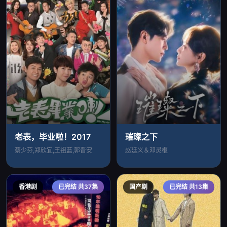
老表，毕业啦！2017
璀璨之下
蔡少芬,郑欣宜,王祖蓝,郭晋安
赵廷义＆邓灵枢
香港剧
已完结 共37集
国产剧
已完结 共13集