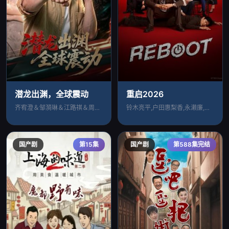
潜龙出渊，全球震动
重启2026
齐宥澄＆邹漪琳＆江路祺＆周州＆王小成
铃木亮平,户田惠梨香,永濑廉,莳田彩珠,
国产剧
第15集
国产剧
第588集完结