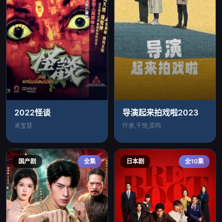
2022怪谈
导演起来拍戏啦2023
关宝慧
仟承,千悦,奕鸣
国产剧
全集
日本剧
全10集