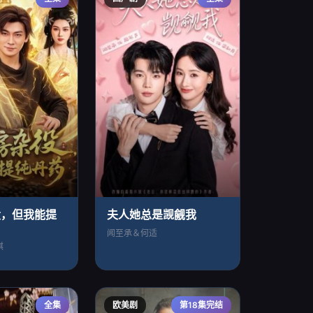
役，但我能提
夫人她总是觊觎我
闻至承＆何适
祺
全集
欧美剧
第18集完结