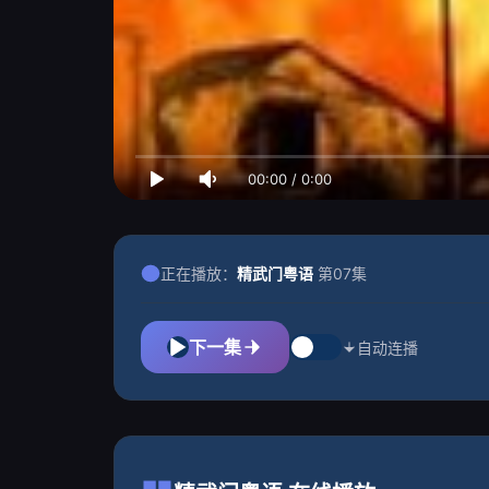
00:00
/
0:00
正在播放：
精武门粤语
第07集
下一集
自动连播