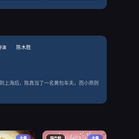
陈木胜
导演
来到上海后，陈真当了一名黄包车夫，而小燕则
全集
国产剧
全集