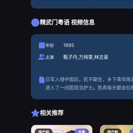
精武门粤语 视频信息
1995
年份
甄子丹,万绮雯,林志豪
主演
日军入侵中国后，民不聊生，乡下青年陈
进入了一间医院当护士。陈真每天都会拉
相关推荐
国产剧
全集
国产剧