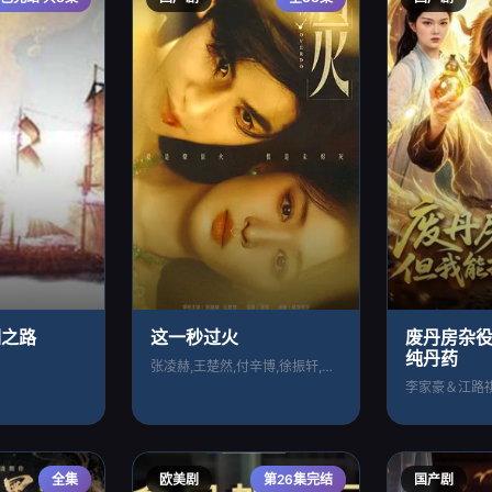
绸之路
这一秒过火
废丹房杂
纯丹药
张凌赫,王楚然,付辛博,徐振轩,鹤秋,王
李家豪＆江路
全集
欧美剧
第26集完结
国产剧