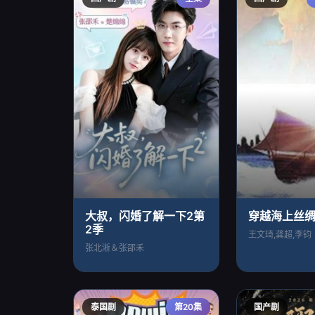
大叔，闪婚了解一下2第
穿越海上丝
2季
王文琦,龚超,李钧
张北淅＆张邵禾
泰国剧
第20集
国产剧