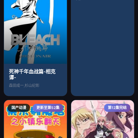
死神千年血战篇-相克
谭-
森田成一,杉山纪彰
国产动漫
更新至第52集
第12集完结