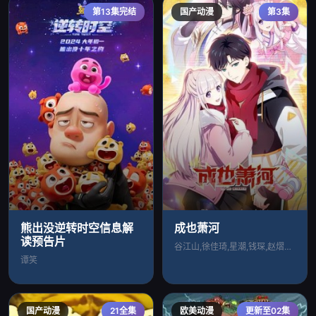
第13集完结
国产动漫
第3集
熊出没逆转时空信息解
成也萧河
读预告片
谷江山,徐佳琦,星潮,钱琛,赵熠彤,孙路
谭笑
国产动漫
21全集
欧美动漫
更新至02集