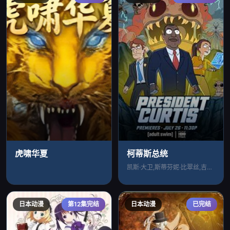
虎啸华夏
柯蒂斯总统
凯斯·大卫,斯蒂芬妮·比翠丝,吉姆·拉什
日本动漫
第12集完结
日本动漫
已完结