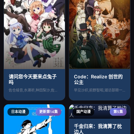
请问您今天要来点兔子
Code：Realize 创世的
吗
公主
佐仓绫音,水濑祈,种田梨沙,佐藤聪美,内
早见沙织,前野智昭,诹访部顺一,柿原彻也
日本动漫
更新第14集
国产动漫
第5集
千金归来：我清算了枕
边人