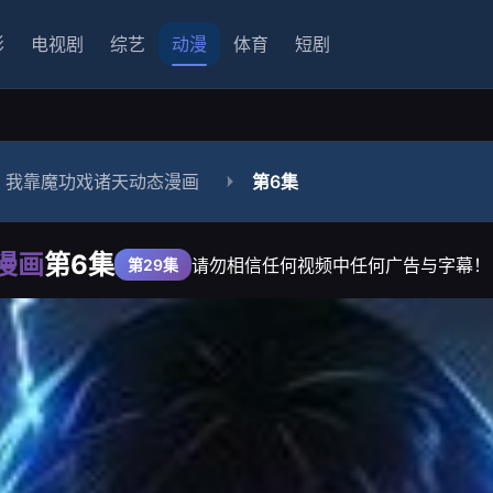
影
电视剧
综艺
动漫
体育
短剧
，我靠魔功戏诸天动态漫画
第6集
漫画
第6集
请勿相信任何视频中任何广告与字幕！
第29集