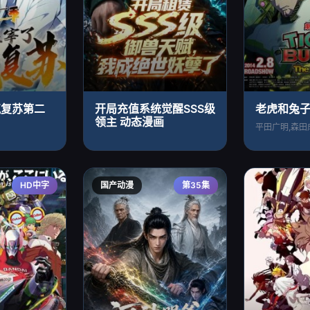
气复苏第二
开局充值系统觉醒SSS级
老虎和兔
领主 动态漫画
HD中字
国产动漫
第35集