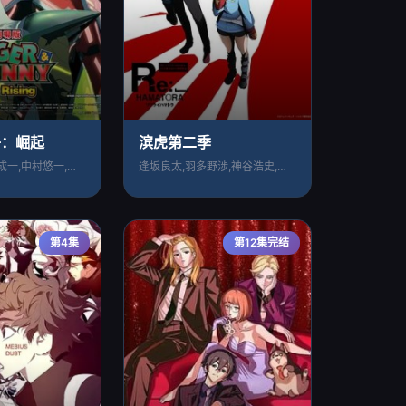
子：崛起
滨虎第二季
平田广明,森田成一,中村悠一,寿美菜子,
逢坂良太,羽多野涉,神谷浩史,加藤英美里
第4集
第12集完结