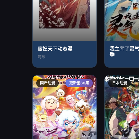
宦妃天下动态漫
我主宰了灵
季
阿布
国产动漫
更新至60集
日本动漫