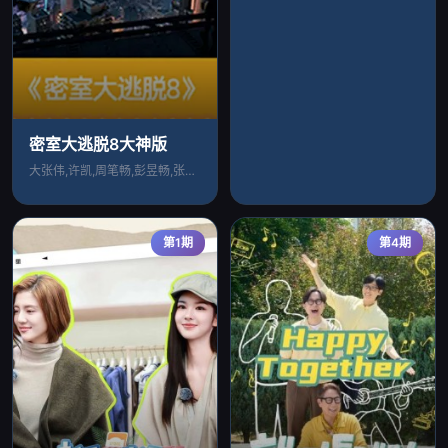
密室大逃脱8大神版
大张伟,许凯,周笔畅,彭昱畅,张真源
第1期
第4期