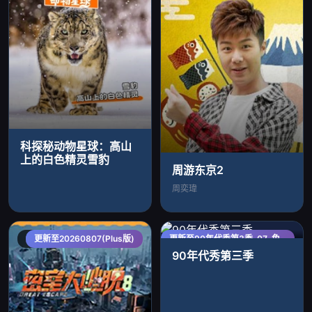
科探秘动物星球：高山
上的白色精灵雪豹
周游东京2
周奕瑋
大陆综艺
更新至20260807(Plus版)
更新至90年代秀第3季-07-免
欧美综艺
费在线观看-爱壹帆国际版
90年代秀第三季