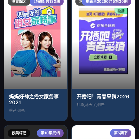
港台综艺
已完结 共180期
大陆综艺
更新至20260715第30期
妈妈好神之俗女家务事
开播吧！青春采销2026
2021
杜华,马天宇,柳岩
季芹,佩甄
欧美综艺
第10集完结
第5期下