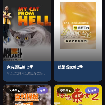
家有恶猫第七季
姐姐当家第2季
阿德里安妮·库瑞,杰克森·盖勒克西
大陆综艺
完结
港台综艺
已完结