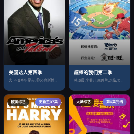
美国达人第四季
超棒的我们第二季​
大卫·哈塞尔霍夫,珊农·奥斯博内,皮尔斯
蒋璐霞,李菲儿,屈菁菁,刘维,吴俊霆,赵
欧美综艺
更新至07集
大陆综艺
第6集完结