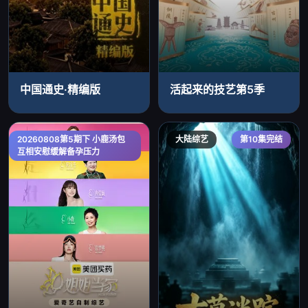
中国通史·精编版
活起来的技艺第5季
20260808第5期下 小鹿汤包
大陆综艺
大陆综艺
第10集完结
互相安慰缓解备孕压力