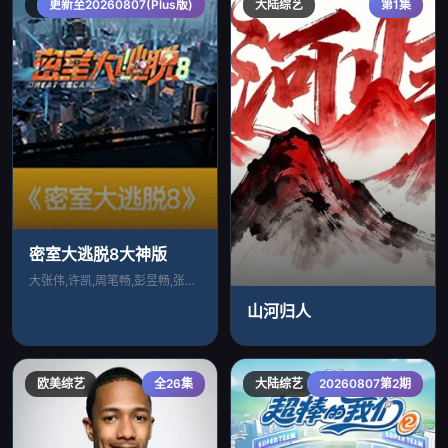
大陆综艺
更新至20260807(Plus版)
大陆综艺
第1集
密室大逃脱8大神版
大张伟,许凯,周笔畅,彭昱畅,张真源
山河归人
欧美综艺
全26集
大陆综艺
20260807第2期