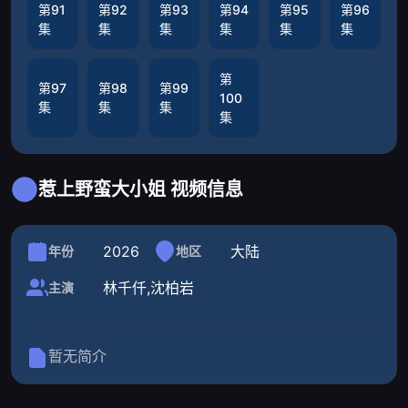
第91
第92
第93
第94
第95
第96
集
集
集
集
集
集
第
第97
第98
第99
100
集
集
集
集
惹上野蛮大小姐 视频信息
2026
大陆
年份
地区
林千仟,沈柏岩
主演
暂无简介