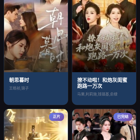
朝思暮时
撩不动啦！和炮灰闺蜜
跑路一万次
王皓祯,锦子
马栗,利莉施,钱镇基,俞棣
正片
已完结