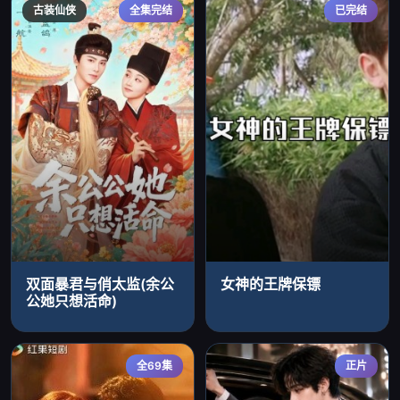
古装仙侠
全集完结
已完结
双面暴君与俏太监(余公
女神的王牌保镖
公她只想活命)
全69集
正片