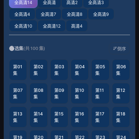
全高清14
全高清
高清2
全高清3
全高清4
全高清7
全高清8
全高清9
全高清10
全高清12
高清4
选集
(共 100 集)
倒序
第01
第02
第03
第04
第05
第06
集
集
集
集
集
集
第07
第08
第09
第10
第11
第12
集
集
集
集
集
集
第13
第14
第15
第16
第17
第18
集
集
集
集
集
集
第19
第20
第21
第22
第23
第24