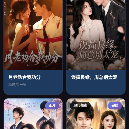
月老劝合我劝分
误撞良缘，周总别太宠
杨泽,崔一梁
正片
现代都市
完结