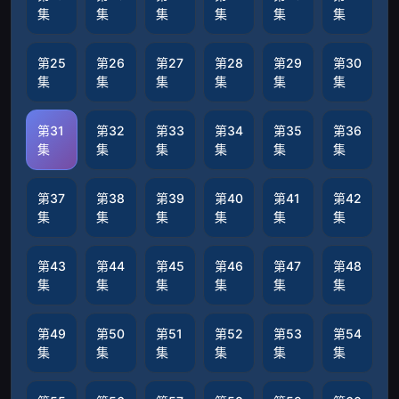
集
集
集
集
集
集
第25
第26
第27
第28
第29
第30
集
集
集
集
集
集
第31
第32
第33
第34
第35
第36
集
集
集
集
集
集
第37
第38
第39
第40
第41
第42
集
集
集
集
集
集
第43
第44
第45
第46
第47
第48
集
集
集
集
集
集
第49
第50
第51
第52
第53
第54
集
集
集
集
集
集