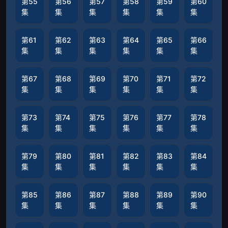
第55
第56
第57
第58
第59
第60
集
集
集
集
集
集
第61
第62
第63
第64
第65
第66
集
集
集
集
集
集
第67
第68
第69
第70
第71
第72
集
集
集
集
集
集
第73
第74
第75
第76
第77
第78
集
集
集
集
集
集
第79
第80
第81
第82
第83
第84
集
集
集
集
集
集
第85
第86
第87
第88
第89
第90
集
集
集
集
集
集