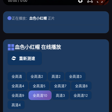
00:00
/
0:00
正在播放：
血色小红帽
正片
血色小红帽 在线播放
重新测速
全高清
全高清2
高清2
全高清3
全高清4
全高清5
全高清7
全高清8
全高清9
全高清10
高清3
全高清12
高清4