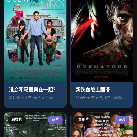
谁会和马里奥在一起？
新铁血战士国语
费利佩·阿比布,Amélia Bitte
阿德里安·布罗迪,托弗·戈瑞斯,艾莉丝·
剧情片
正片
喜剧片
正片