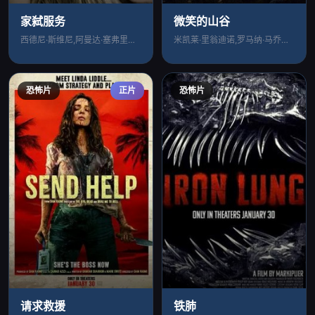
家弑服务
微笑的山谷
西德尼·斯维尼,阿曼达·塞弗里德,布兰登
米凯莱·里翁迪诺,罗马纳·马乔拉·韦尔加
恐怖片
正片
恐怖片
请求救援
铁肺