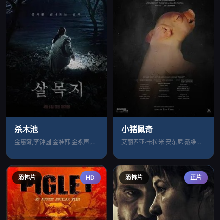
杀木池
小猪佩奇
金惠奫,李钟圆,金准韩,金永声,吴东旻,
艾丽西亚·卡拉米,安东尼·戴维斯,凯莉·
恐怖片
HD
恐怖片
正片