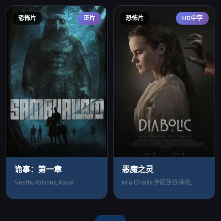
恐怖片
正片
恐怖片
HD中字
诡事：第一章
恶魔之灵
Neethu·Krishna,Askar
Mia Challis,伊丽莎白·库伦,