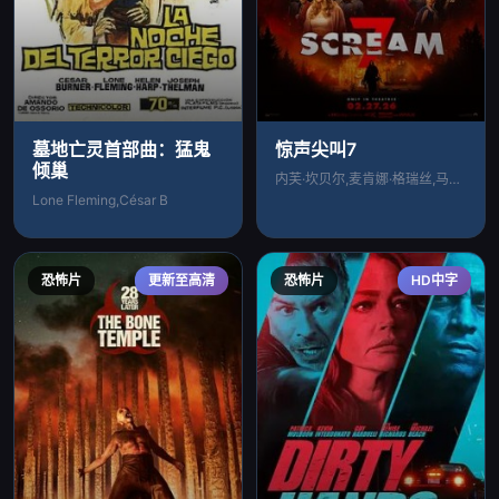
墓地亡灵首部曲：猛鬼
惊声尖叫7
倾巢
内芙·坎贝尔,麦肯娜·格瑞丝,马修·里沃
Lone Fleming,César B
恐怖片
更新至高清
恐怖片
HD中字