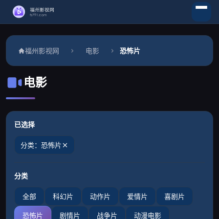
福州影视网
电影
恐怖片
电影
已选择
分类：恐怖片
分类
全部
科幻片
动作片
爱情片
喜剧片
恐怖片
剧情片
战争片
动漫电影