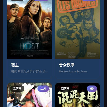
宿主
合众秩序
瑞秋·罗伯茨,西尔莎·罗南,黛安·克鲁格
Hélène,Loiselle,Jean
爱情片
正片
剧情片
HD