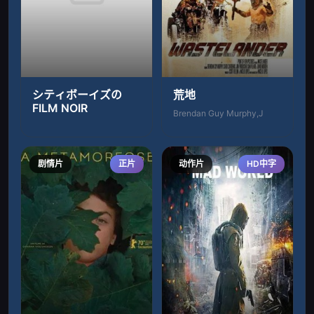
シティボーイズの
荒地
FILM NOIR
Brendan Guy Murphy,J
剧情片
正片
动作片
HD中字