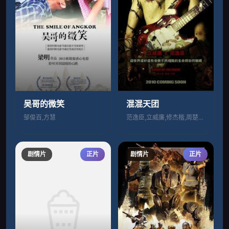
吴哥的微笑
混混天团
邹俊百,方慧
范逸臣,立威廉,修杰楷,周楚濋,邱胜翊,
剧情片
正片
剧情片
正片