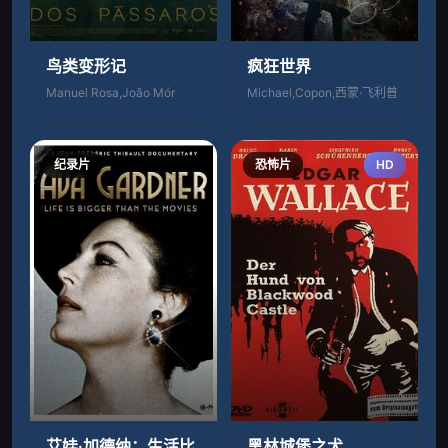
鸟类变形记
疯狂世界
Manuel Rosa,João Mór
Michael,Copon,西蒙·飞利普
纪录片
恐怖片
HD
艾娃·加德纳：生活比
黑林城堡之犬