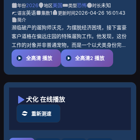
2026
美国
恐怖
未知
年份
地区
类型
时长
英语
1
2026-04-26 16:01:43
语言
集数
更新时间
简介
濒临破产的遛狗师沃克，为摆脱经济困境，接下富豪
客户道格在偏远庄园的特殊遛狗工作。他发现，这份
工作的对象并非普通宠物，而是一个以犬类身份完全
生活的男人。尽管初时不适，沃克仍为高薪妥协，却
全高清 播放
全高清2 播放
逐渐在扭曲的主从
犬化 在线播放
重新测速