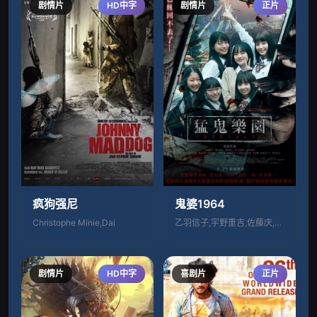
剧情片
HD中字
剧情片
正片
疯狗强尼
鬼婆1964
Christophe Minie,Dai
乙羽信子,宇野重吉,佐藤庆,吉村实子,殿
剧情片
HD中字
喜剧片
正片