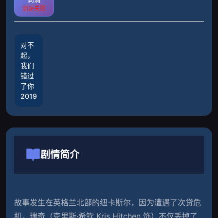
测速失败
对不
起，
我们
错过
了你
2019
剧情简介
故事发生在英格兰北部的纽卡斯尔，因为遭遇了次贷危
机，瑞奇（克里斯·希钦 Kris Hitchen 饰）不仅丢掉了