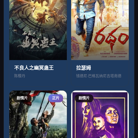
不良人之幽冥蛊王
拉瑟姆
陈樱丹
钱德尼·巴格瓦纳尼吉塔南德
剧情片
正片
剧情片