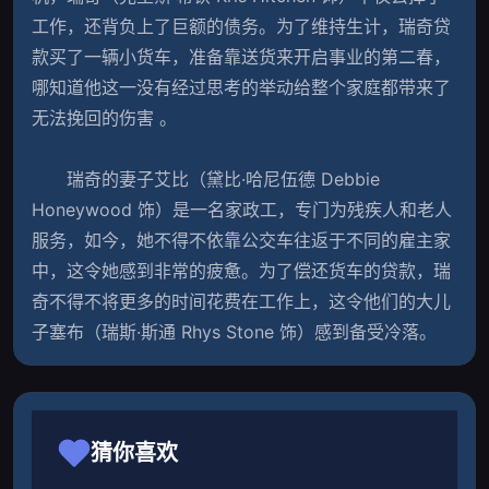
工作，还背负上了巨额的债务。为了维持生计，瑞奇贷
款买了一辆小货车，准备靠送货来开启事业的第二春，
哪知道他这一没有经过思考的举动给整个家庭都带来了
无法挽回的伤害 。
　　瑞奇的妻子艾比（黛比·哈尼伍德 Debbie 
Honeywood 饰）是一名家政工，专门为残疾人和老人
服务，如今，她不得不依靠公交车往返于不同的雇主家
中，这令她感到非常的疲惫。为了偿还货车的贷款，瑞
奇不得不将更多的时间花费在工作上，这令他们的大儿
子塞布（瑞斯·斯通 Rhys Stone 饰）感到备受
猜你喜欢