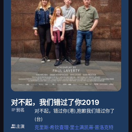
对不起，我们错过了你2019
别名
对不起，错过你(港),抱歉我们错过你了
(台)
主演
克里斯·希钦
查理·里士满
凯蒂·普洛克特