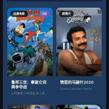
动漫电影
HD
剧情片
鲁邦三世：拿破仑词
愤怒的马赫什2020
典争夺战
Suhas,Satyadev Kanch
山田康雄,小林清志,井上真树夫,增山江威