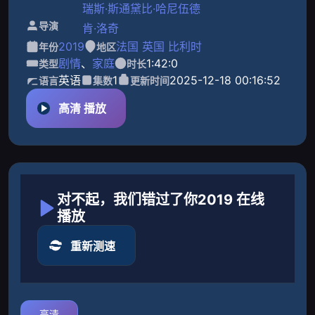
瑞斯·斯通
黛比·哈尼伍德
导演
肯·洛奇
2019
法国
英国
比利时
年份
地区
剧情
、
家庭
1:42:0
类型
时长
英语
1
2025-12-18 00:16:52
语言
集数
更新时间
高清 播放
对不起，我们错过了你2019 在线
播放
重新测速
高清