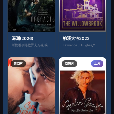
深渊(2026)
柳溪大宅2022
斯捷潘·别洛佐罗夫,马克·埃德尔斯坦
Lawrence J. Hughes,C
喜剧片
剧情片
正片