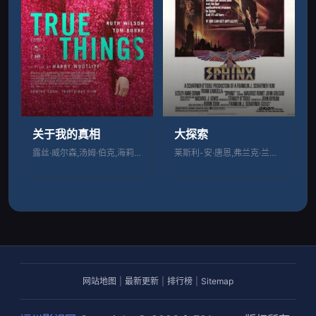
关于我的真相
大探索
露丝·威尔森,汤姆·伯克,海莉·斯奎尔斯
莱斯利-安·唐恩,弗兰克·兰格拉
网站地图
|
最新更新
|
排行榜
|
Sitemap