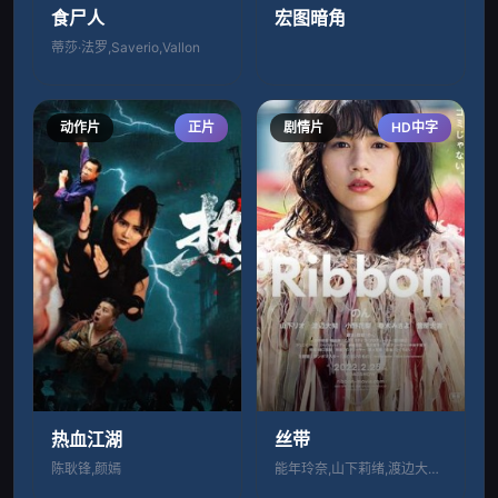
食尸人
宏图暗角
蒂莎·法罗,Saverio,Vallon
动作片
正片
剧情片
HD中字
热血江湖
丝带
陈耿锋,颜嫣
能年玲奈,山下莉绪,渡边大知,菅原大吉,