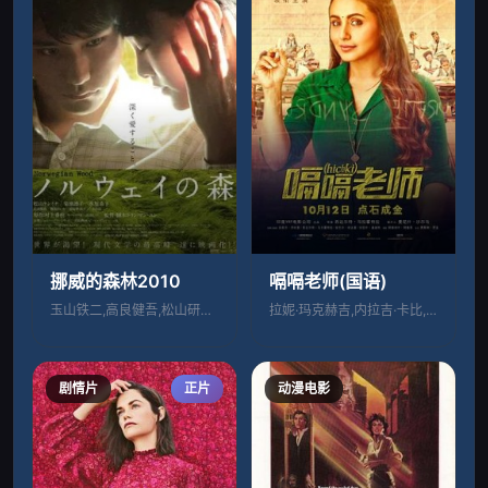
挪威的森林2010
嗝嗝老师(国语)
玉山铁二,高良健吾,松山研一,菊地凛子,
拉妮·玛克赫吉,内拉吉·卡比,萨钦,苏普
剧情片
正片
动漫电影