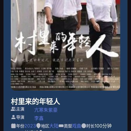
村里来的年轻人
主演
亢寒
朱紫豪
导演
李鑫
2023
大陆
戏曲
100分钟
年份
地区
类型
时长