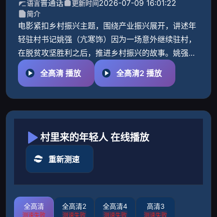
普通话
2026-07-09 16:01:22
语言
更新时间
简介
电影紧扣乡村振兴主题，围绕产业振兴展开，讲述年
轻驻村书记姚强（亢寒饰）因为一场意外继续驻村，
在脱贫攻坚胜利之后，推进乡村振兴的故事。姚强用
爱党为民的信念和尽职尽责的态度带领村集体发展乡
全高清 播放
全高清2 播放
村产业、带动人才
村里来的年轻人 在线播放
重新测速
全高清
全高清2
全高清4
高清3
测速失败
测速失败
测速失败
测速失败