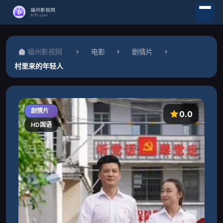
福州影视网
电影
剧情片
村里来的年轻人
剧情片
0.0
HD国语