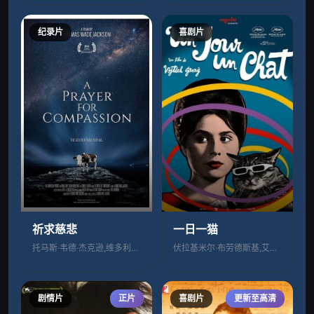
纪录片
喜剧片
祈求慈悲
一日一猫
托马斯·韦德·杰克逊,维多利亚·莫兰,纳
伏拉基米尔·布劳德斯基,艾米丽娅·瓦萨约
剧情片
正片
喜剧片
更新至高清