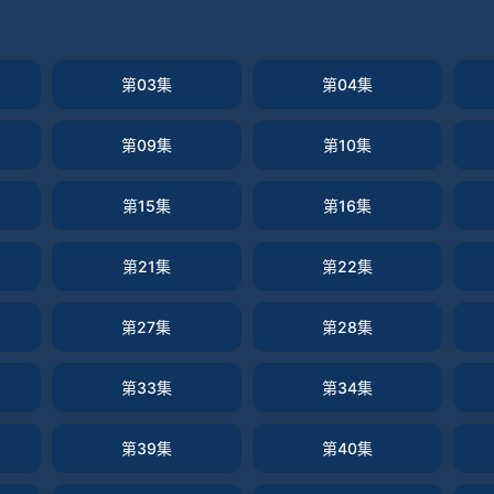
第03集
第04集
第09集
第10集
第15集
第16集
第21集
第22集
第27集
第28集
第33集
第34集
第39集
第40集