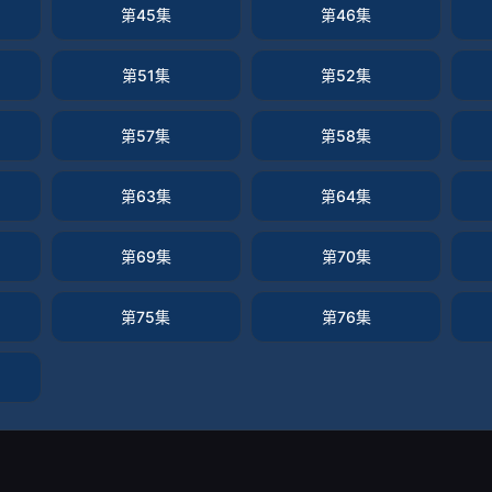
第45集
第46集
第51集
第52集
第57集
第58集
第63集
第64集
第69集
第70集
第75集
第76集