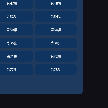
第47集
第48集
第53集
第54集
第59集
第60集
第65集
第66集
第71集
第72集
第77集
第78集