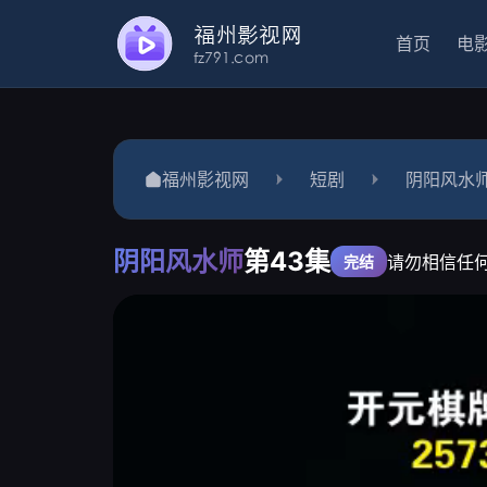
首页
电
福州影视网
短剧
阴阳风水
阴阳风水师
第43集
请勿相信任
完结