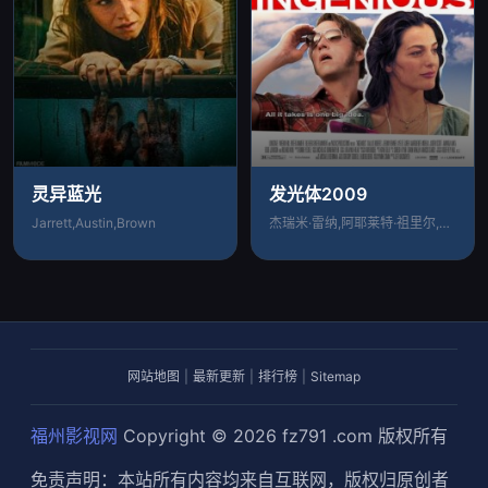
灵异蓝光
发光体2009
Jarrett,Austin,Brown
杰瑞米·雷纳,阿耶莱特·祖里尔,达拉斯·
网站地图
|
最新更新
|
排行榜
|
Sitemap
福州影视网
Copyright © 2026
fz791 .com
版权所有
免责声明：本站所有内容均来自互联网，版权归原创者