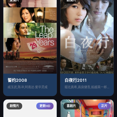
爱情片
剧情片
誓约2008
白夜行2011
戚玉武,陈冲,阿南达·爱华灵咸
堀北真希,高良健吾,船越英一郎,户田惠子
剧情片
更新HD
喜剧片
正片