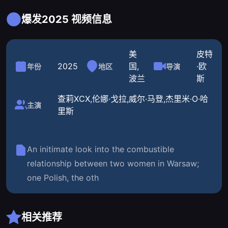
爆发2025 视频信息
美
皮特
2025
国,
·欧
年份
地区
导演
波兰
斯
查莉XCX,伦娜·戈拉,威尔·马登,杰里米·O·哈
主演
里斯
An initimate look into the combustible
relationship between two women in Warsaw;
one Polish, the oth
相关推荐