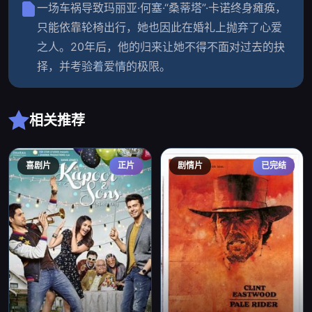
一场车祸导致玛丽亚·何塞·“桑蒂塔”·卡诺终身瘫痪，
只能依靠轮椅出行，她也因此在婚礼上抛弃了心爱
之人。20年后，他的归来让她不得不面对过去的抉
择，并考验着爱情的极限。
相关推荐
喜剧片
正片
剧情片
已完结