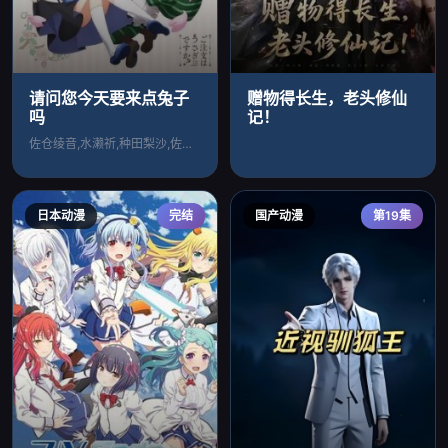
请问您今天要来点兔子
赠物得长生，老头修仙
吗
记！
佐仓绫音,水濑祈,种田梨沙,佐藤聪美,内
日本动漫
完结
国产动漫
第19集