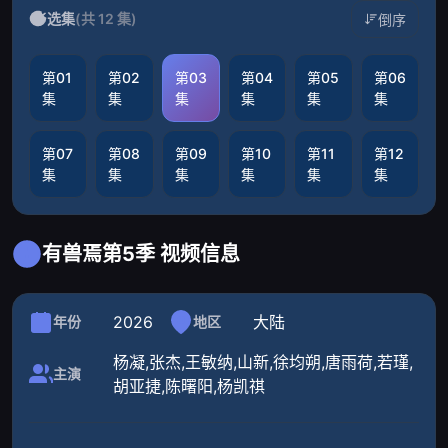
选集
(共 12 集)
倒序
第01
第02
第03
第04
第05
第06
集
集
集
集
集
集
第07
第08
第09
第10
第11
第12
集
集
集
集
集
集
有兽焉第5季 视频信息
2026
大陆
年份
地区
杨凝,张杰,王敏纳,山新,徐均朔,唐雨荷,若瑾,
主演
胡亚捷,陈曙阳,杨凯祺