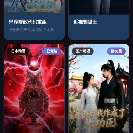
异界群敌代码重组
近视驯狐王
小仓唯,内田彩,水濑祈,铃木爱奈,长绳麻
日本动漫
已完结
国产动漫
第16集