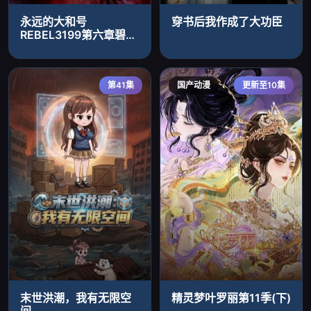
永远的大和号
穿书后我作成了大功臣
REBEL3199第六章碧蓝
迷宫
第41集
国产动漫
更新至10集
末世洪潮，我有无限空
精灵梦叶罗丽第11季(下)
间