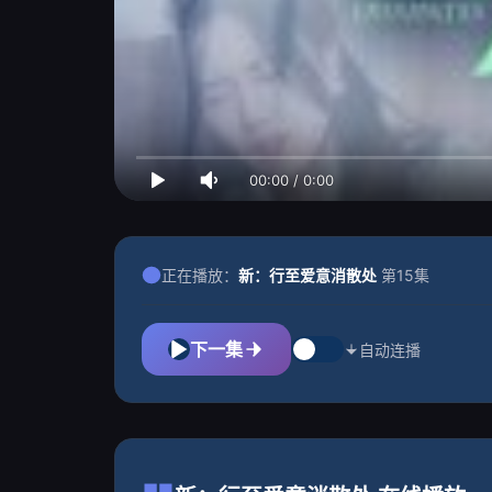
00:00
/
0:00
正在播放：
新：行至爱意消散处
第15集
下一集
自动连播