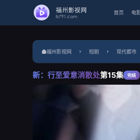
首页
电
福州影视网
短剧
现代都市
新：行至爱意消散处
第15集
完结