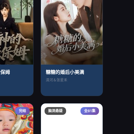
级保姆
糖糖的婚后小美满
清河＆张星禾
完结
脑洞悬疑
全81集