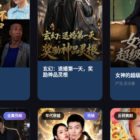
玄幻：退婚第一天，奖
励神品灵根
女神的超
严浩,张天馨
全集完结
年代穿越
完结
反转爽剧