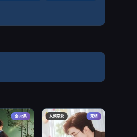
全82集
女频恋爱
完结