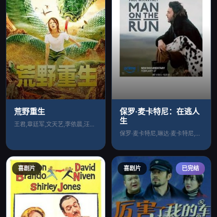
荒野重生
保罗·麦卡特尼：在逃人
生
王君,章廷军,文天艺,李依晨,汪容,何霏
保罗·麦卡特尼,琳达·麦卡特尼,Wing
喜剧片
喜剧片
已完结