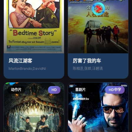
风流江湖客
厉害了我的车
MarlonBrando,DavidNi
陈相丞,张郎,汪碧清
动作片
HD
喜剧片
HD中字