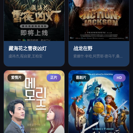
藏海花之雪夜凶灯
战龙在野
虞祎杰,程启蒙,王柏安
索娜什·辛哈,阿贾耶·德乌干,桑尼尔·谢
爱情片
正片
喜剧片
HD