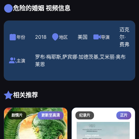
危险的婚姻 视频信息
迈克
2018
美国
尔·
年份
地区
导演
费弗
罗布·梅耶斯,萨宾娜·加德茨基,艾米丽·奥布
主演
莱恩
相关推荐
剧情片
更新至高清
纪录片
正片