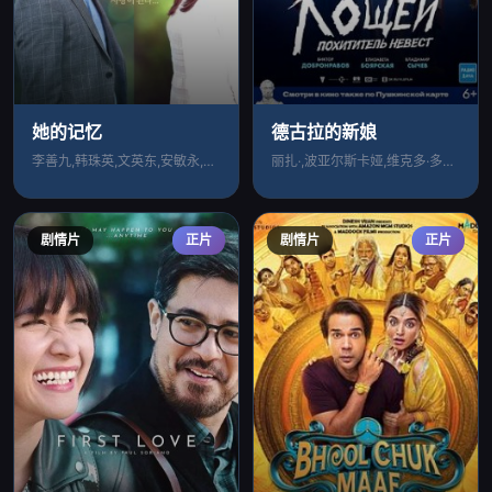
她的记忆
德古拉的新娘
李善九,韩珠英,文英东,安敏永,李美枝,
丽扎·,波亚尔斯卡娅,维克多·多勃朗拉沃
剧情片
正片
剧情片
正片