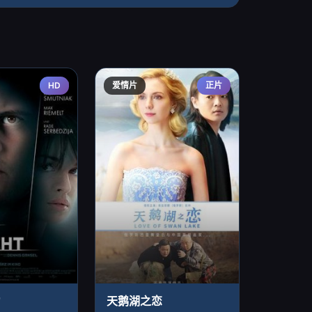
HD
爱情片
正片
力
天鹅湖之恋