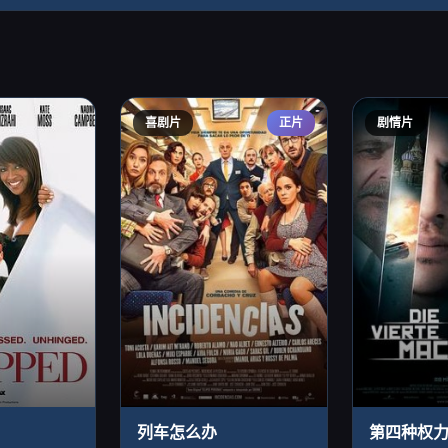
喜剧片
正片
剧情片
列车怎么办
第四种权