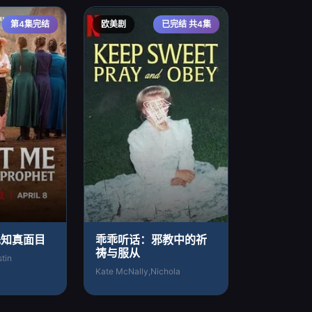
第4集完结
欧美剧
已完结 共4集
先知真面目
乖乖听话：邪教中的祈
祷与服从
stin
Kate McNally,Nichola