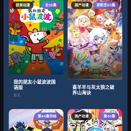
欧美动漫
全26集
国产动漫
更新至60集
我的朋友小鼠波波国
喜羊羊与灰太狼之破
语版
界山海诀
暂无
第44集完结
国产动漫
第40集