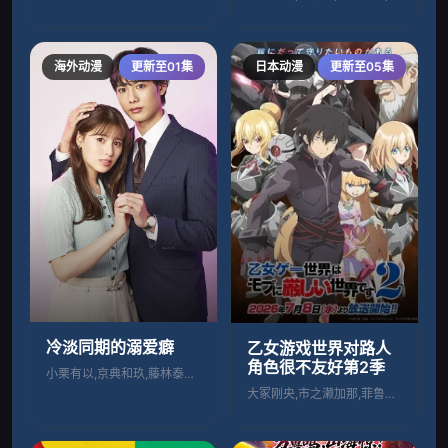
海外动漫
更新至01集
日本动漫
更新至05集
冷淡同期的溺爱癖
乙女游戏世界对路人
角色很不友好第2季
小栗有以,京典和玖,藤林泰也,半田周平,
大冢刚央,市之濑加那,菲鲁兹·蓝,石田彰