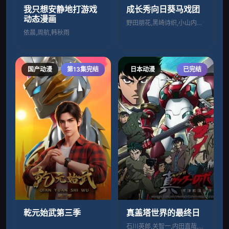
我只想安静地打游戏
成长秀向日葵马戏团
动态漫画
野田朋花,黑崎诗织,小山内怜央
依晨,周航,韩秋雨
国产动漫
第13集完结
日本动漫
已完结
乾元始武第三季
真盖塔世界的最终日
石川英郎,关智一,内田直哉,辻亲八,饭塚