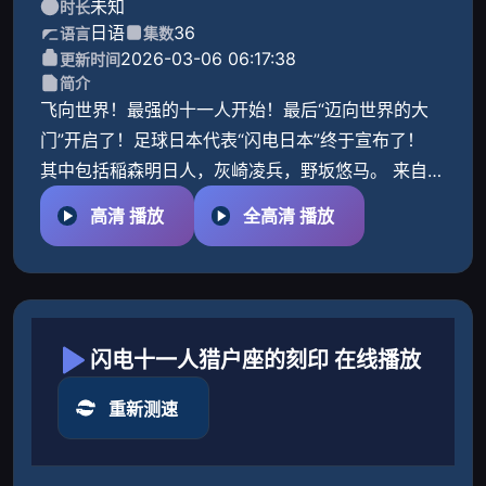
未知
时长
日语
36
语言
集数
2026-03-06 06:17:38
更新时间
简介
飞向世界！最强的十一人开始！最后“迈向世界的大
门”开启了！足球日本代表“闪电日本”终于宣布了！
其中包括稲森明日人，灰崎凌兵，野坂悠马。 来自不
同学校的菁英选手聚集在一起。 此外还增加了一个与
高清 播放
全高清 播放
海外
闪电十一人猎户座的刻印 在线播放
重新测速