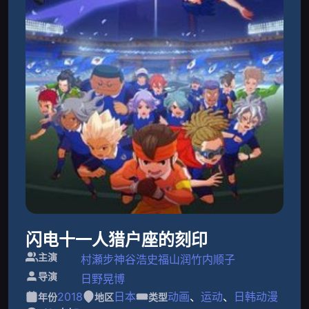
闪电十一人猎户座的刻印
主演
村瀬步
神谷浩史
福山润
竹内顺子
导演
日野晃博
2018
日本
动画
、
运动
、
日韩动漫
年份
地区
类型