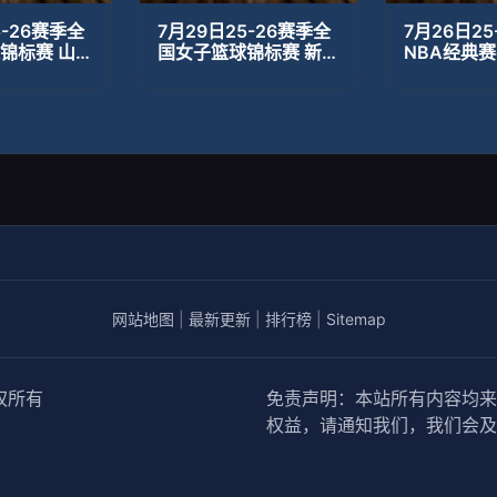
5-26赛季全
7月29日25-26赛季全
7月26日25
锦标赛 山东
国女子篮球锦标赛 新疆
NBA经典赛
VS61北京
天山41VS84合肥文旅
马刺
网站地图
|
最新更新
|
排行榜
|
Sitemap
权所有
免责声明：本站所有内容均来
权益，请通知我们，我们会及