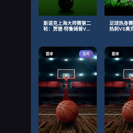
斯诺克上海大师赛第二
足球热身赛
轮：贾德·特鲁姆普VS
热刺VS奥
巴里·霍金斯
FC20260
篮球
正片
篮球