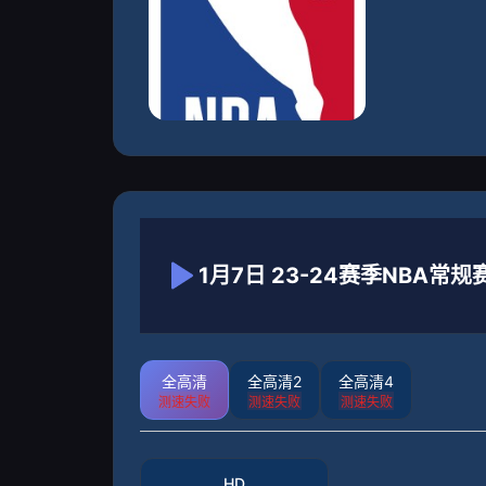
1月7日 23-24赛季NBA常规
全高清
全高清2
全高清4
测速失败
测速失败
测速失败
HD