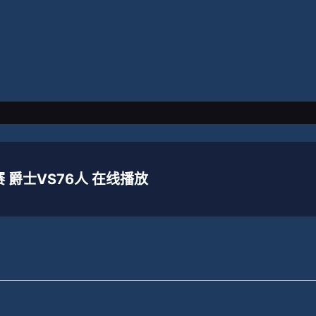
赛 爵士VS76人 在线播放