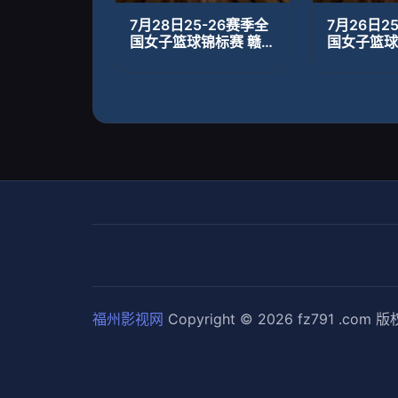
7月28日25-26赛季全
7月26日2
国女子篮球锦标赛 赣州
国女子篮球
章贡赣星61VS83合肥
赤水河酒69
文旅
师范大学
福州影视网
Copyright © 2026
fz791 .com
版