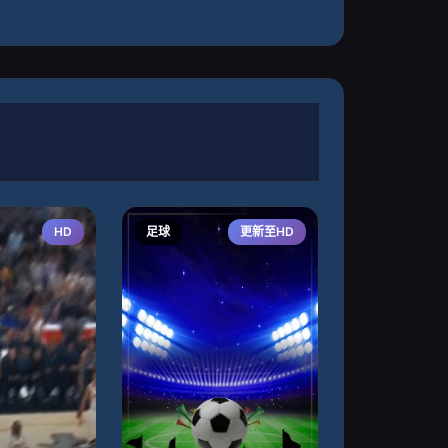
HD
足球
更新至HD